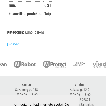
AKSESUARAI
Tūris
0,3 l
VIEŠBUČIAMS
Kosmetikos produktas
Taip
Visi
Dušo
želė
Kategorija:
Kūno losjonai
Plaukų
šampūnai
Į SĄRAŠĄ
Plaukų
kondicionieriai
Kūno
losjonai
Muilas
Aksesuarai
Kaunas
Vilnius
Savanorių pr. 138
Apkasų g. 12 D
ĮRANGA
I-V 09:00 – 18:00
I-V 09:00 – 18:00
MAISTO
+370 616 98170
+370 682 02804
PRAMONEI
Informuojame, kad interneto svetainėje
expresskaunas@manjana.lt
expressvilnius@manjana.lt