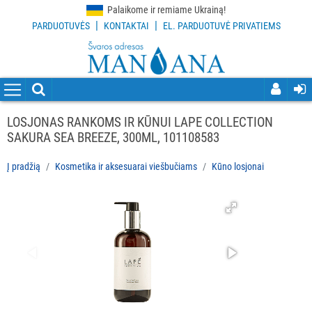
Palaikome ir remiame Ukrainą!
|
|
PARDUOTUVĖS
KONTAKTAI
EL. PARDUOTUVĖ PRIVATIEMS
VISOS
PREKĖS
VALYMO
PRIEMONĖS
LOSJONAS RANKOMS IR KŪNUI LAPE COLLECTION
SAKURA SEA BREEZE, 300ML, 101108583
VALYMO
ĮRANKIAI
Į pradžią
Kosmetika ir aksesuarai viešbučiams
Kūno losjonai
APSAUGOS
PRIEMONĖS
PIRŠTINĖS
HIGIENAI
GRINDŲ
VALYMO