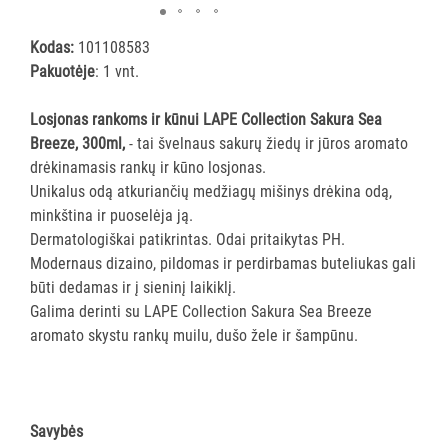
ĮRANGA
Kodas:
101108583
Pakuotėje
: 1 vnt.
SKALBIMO
PRIEMONĖS
Losjonas rankoms ir kūnui LAPE Collection Sakura Sea
Breeze, 300ml,
- tai švelnaus sakurų žiedų ir jūros aromato
PURVĄ
drėkinamasis rankų ir kūno losjonas.
SUGERIANTYS
Unikalus odą atkuriančių medžiagų mišinys drėkina odą,
KILIMĖLIAI
minkština ir puoselėja ją.
Dermatologiškai patikrintas. Odai pritaikytas PH.
ASMENS
Modernaus dizaino, pildomas ir perdirbamas buteliukas gali
HIGIENOS
būti dedamas ir į sieninį laikiklį.
PRIEMONĖS
Galima derinti su LAPE Collection Sakura Sea Breeze
aromato skystu rankų muilu, dušo žele ir šampūnu.
SLAUGOS
PREKĖS
KOSMETIKA
Savybės
IR