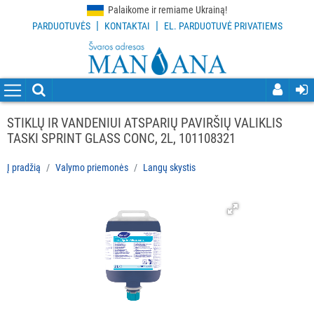
Palaikome ir remiame Ukrainą!
|
|
PARDUOTUVĖS
KONTAKTAI
EL. PARDUOTUVĖ PRIVATIEMS
VISOS
PREKĖS
VALYMO
PRIEMONĖS
STIKLŲ IR VANDENIUI ATSPARIŲ PAVIRŠIŲ VALIKLIS
Visi
TASKI SPRINT GLASS CONC, 2L, 101108321
Indų
Į pradžią
Valymo priemonės
Langų skystis
plovimo
priemonės
Grindų
valymo
priemonės
Virtuvės
valymo
priemonės
Dezinfekcijos