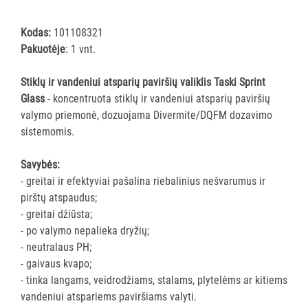
priemonės
ir
Kodas:
101108321
skysčiai
Pakuotėje
: 1 vnt.
Sanitariniai
Stiklų ir vandeniui atsparių paviršių valiklis Taski Sprint
valikliai
Glass
- koncentruota stiklų ir vandeniui atsparių paviršių
Langų
valymo priemonė, dozuojama Divermite/DQFM dozavimo
skystis
sistemomis.
Įvairios
priemonės
Savybės:
Oro
- greitai ir efektyviai pašalina riebalinius nešvarumus ir
gaivikliai
pirštų atspaudus;
- greitai džiūsta;
VALYMO
- po valymo nepalieka dryžių;
ĮRANKIAI
- neutralaus PH;
- gaivaus kvapo;
APSAUGOS
- tinka langams, veidrodžiams, stalams, plytelėms ar kitiems
PRIEMONĖS
vandeniui atspariems paviršiams valyti.