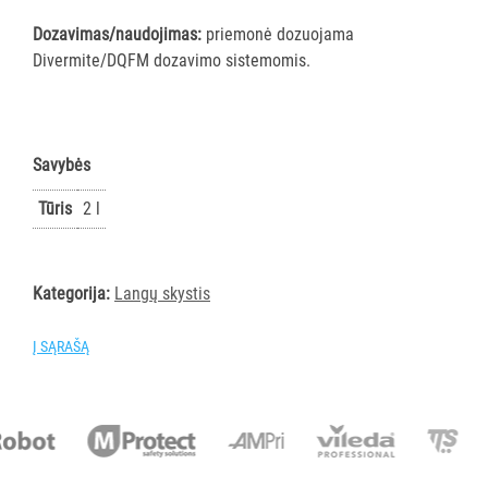
PIRŠTINĖS
Dozavimas/naudojimas:
priemonė dozuojama
HIGIENAI
Divermite/DQFM dozavimo sistemomis.
GRINDŲ
VALYMO
ĮRANGA
Savybės
SKALBIMO
Tūris
2 l
PRIEMONĖS
PURVĄ
Kategorija:
Langų skystis
SUGERIANTYS
KILIMĖLIAI
Į SĄRAŠĄ
ASMENS
HIGIENOS
PRIEMONĖS