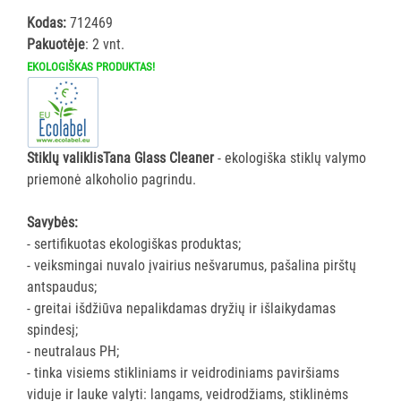
priemonės
Kodas:
712469
ir
Pakuotėje
: 2 vnt.
skysčiai
EKOLOGIŠKAS PRODUKTAS!
Sanitariniai
valikliai
Langų
skystis
Stiklų valiklisTana Glass Cleaner
- ekologiška stiklų valymo
priemonė alkoholio pagrindu.
Įvairios
priemonės
Savybės:
Oro
- sertifikuotas ekologiškas produktas;
gaivikliai
- veiksmingai nuvalo įvairius nešvarumus, pašalina pirštų
VALYMO
antspaudus;
ĮRANKIAI
- greitai išdžiūva nepalikdamas dryžių ir išlaikydamas
spindesį;
APSAUGOS
- neutralaus PH;
PRIEMONĖS
- tinka visiems stikliniams ir veidrodiniams paviršiams
viduje ir lauke valyti: langams, veidrodžiams, stiklinėms