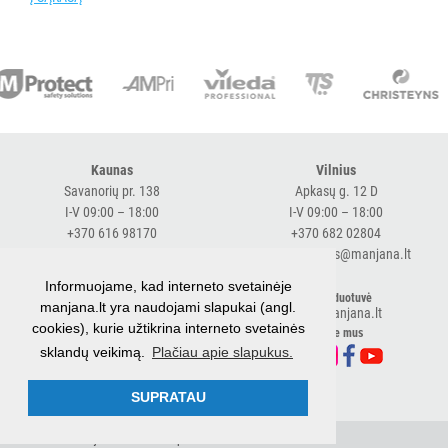
SLAUGOS
PREKĖS
KOSMETIKA
IR
AKSESUARAI
VIEŠBUČIAMS
Kaunas
Vilnius
Savanorių pr. 138
Apkasų g. 12 D
ĮRANGA
I-V 09:00 – 18:00
I-V 09:00 – 18:00
MAISTO
+370 616 98170
+370 682 02804
PRAMONEI
expresskaunas@manjana.lt
expressvilnius@manjana.lt
Informuojame, kad interneto svetainėje
Klaipėda
El. parduotuvė
POPIERIUS
manjana.lt yra naudojami slapukai (angl.
shop.manjana.lt
Baltijos pr. 26 B
IR
cookies), kurie užtikrina interneto svetainės
Sekite mus
I-V 09:00 – 18:00
JO
sklandų veikimą.
Plačiau apie slapukus.
+370 616 76501
GAMINIAI
expressklaipeda@manjana.lt
SUPRATAU
LAIKIKLIAI
© 2026 UAB Manjana
Privatumo politika