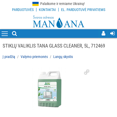
Palaikome ir remiame Ukrainą!
|
|
PARDUOTUVĖS
KONTAKTAI
EL. PARDUOTUVĖ PRIVATIEMS
VISOS
PREKĖS
VALYMO
PRIEMONĖS
STIKLŲ VALIKLIS TANA GLASS CLEANER, 5L, 712469
Visi
Į pradžią
Indų
Valymo priemonės
Langų skystis
plovimo
priemonės
Grindų
valymo
priemonės
Virtuvės
valymo
priemonės
Dezinfekcijos