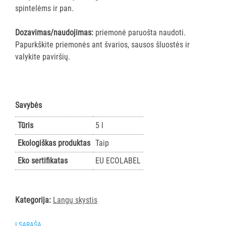
spintelėms ir pan.
PIRŠTINĖS
HIGIENAI
Dozavimas/naudojimas:
priemonė paruošta naudoti.
Papurkškite priemonės ant švarios, sausos šluostės ir
GRINDŲ
valykite paviršių.
VALYMO
ĮRANGA
SKALBIMO
Savybės
PRIEMONĖS
Tūris
5 l
PURVĄ
Ekologiškas produktas
Taip
SUGERIANTYS
KILIMĖLIAI
Eko sertifikatas
EU ECOLABEL
ASMENS
HIGIENOS
Kategorija:
Langų skystis
PRIEMONĖS
Į SĄRAŠĄ