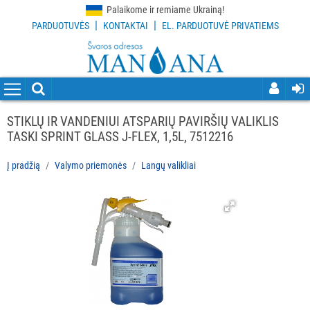
Palaikome ir remiame Ukrainą!
|
|
PARDUOTUVĖS
KONTAKTAI
EL. PARDUOTUVĖ PRIVATIEMS
VISOS
PREKĖS
VALYMO
PRIEMONĖS
STIKLŲ IR VANDENIUI ATSPARIŲ PAVIRŠIŲ VALIKLIS
Visi
TASKI SPRINT GLASS J-FLEX, 1,5L, 7512216
Indų
Į pradžią
Valymo priemonės
Langų valikliai
plovimo
priemonės
Grindų
valymo
priemonės
Virtuvės
valymo
priemonės
Dezinfekcijos