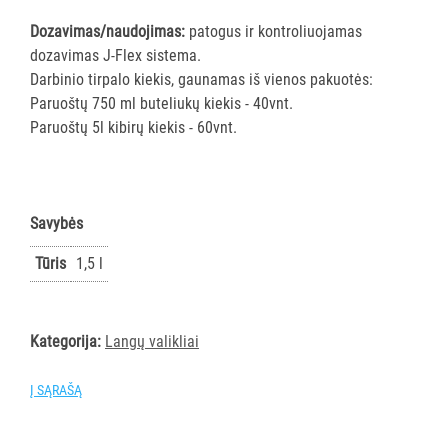
PIRŠTINĖS
Dozavimas/naudojimas:
patogus ir kontroliuojamas
HIGIENAI
dozavimas J-Flex sistema.
Darbinio tirpalo kiekis, gaunamas iš vienos pakuotės:
GRINDŲ
Paruoštų 750 ml buteliukų kiekis - 40vnt.
VALYMO
Paruoštų 5l kibirų kiekis - 60vnt.
ĮRANGA
SKALBIMO
PRIEMONĖS
Savybės
PURVĄ
Tūris
1,5 l
SUGERIANTYS
KILIMĖLIAI
Kategorija:
Langų valikliai
ASMENS
HIGIENOS
Į SĄRAŠĄ
PRIEMONĖS