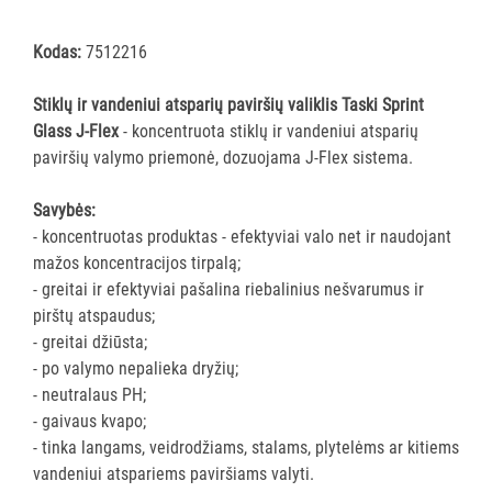
priemonės
ir
Kodas:
7512216
skysčiai
Stiklų ir vandeniui atsparių paviršių valiklis Taski Sprint
Sanitariniai
Glass J-Flex
- koncentruota stiklų ir vandeniui atsparių
valikliai
paviršių valymo priemonė, dozuojama J-Flex sistema.
Langų
skystis
Savybės:
Įvairios
- koncentruotas produktas - efektyviai valo net ir naudojant
priemonės
mažos koncentracijos tirpalą;
Oro
- greitai ir efektyviai pašalina riebalinius nešvarumus ir
gaivikliai
pirštų atspaudus;
- greitai džiūsta;
VALYMO
- po valymo nepalieka dryžių;
ĮRANKIAI
- neutralaus PH;
- gaivaus kvapo;
APSAUGOS
- tinka langams, veidrodžiams, stalams, plytelėms ar kitiems
PRIEMONĖS
vandeniui atspariems paviršiams valyti.