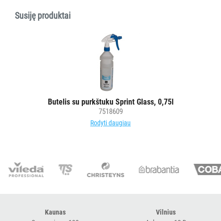
SLAUGOS
Susiję produktai
PREKĖS
KOSMETIKA
IR
AKSESUARAI
VIEŠBUČIAMS
ĮRANGA
Butelis su purkštuku Sprint Glass, 0,75l
7518609
MAISTO
Rodyti daugiau
PRAMONEI
POPIERIUS
IR
JO
GAMINIAI
LAIKIKLIAI
Kaunas
Vilnius