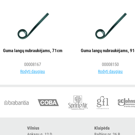
Guma langų nubraukėjams, 71cm
Guma langų nubraukėjams, 9
00008167
00008150
Rodyti daugiau
Rodyti daugiau
Vilnius
Klaipėda
Apkasų g. 12 D
Baltijos pr. 26 B