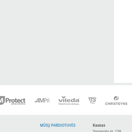
MŪSŲ PARDUOTUVĖS
Kaunas
Savanorių pr. 138