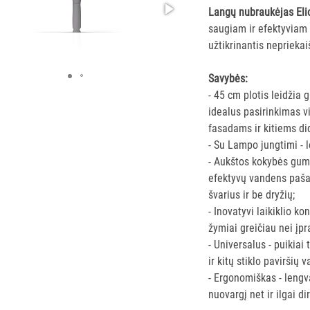
Langų nubraukėjas Eli
saugiam ir efektyviam 
užtikrinantis nepriekai
Savybės:
- 45 cm plotis leidžia g
idealus pasirinkimas v
fasadams ir kitiems did
- Su Lampo jungtimi - len
- Aukštos kokybės guma
efektyvų vandens pašal
švarius ir be dryžių;
- Inovatyvi laikiklio k
žymiai greičiau nei įp
- Universalus - puikiai 
ir kitų stiklo paviršių v
- Ergonomiškas - lengv
nuovargį net ir ilgai di