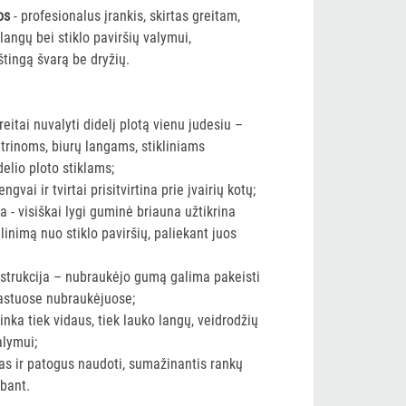
os
- profesionalus įrankis, skirtas greitam,
langų bei stiklo paviršių valymui,
štingą švarą be dryžių.
reitai nuvalyti didelį plotą vienu judesiu –
itrinoms, biurų langams, stikliniams
elio ploto stiklams;
gvai ir tvirtai prisitvirtina prie įvairių kotų;
 - visiškai lygi guminė briauna užtikrina
inimą nuo stiklo paviršių, paliekant juos
onstrukcija – nubraukėjo gumą galima pakeisti
rastuose nubraukėjuose;
tinka tiek vidaus, tiek lauko langų, veidrodžių
alymui;
as ir patogus naudoti, sumažinantis rankų
rbant.