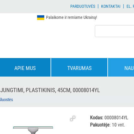
|
|
PARDUOTUVĖS
KONTAKTAI
EL.
Palaikome ir remiame Ukrainą!
APIE MUS
TVARUMAS
NAU
UNGTIMI, PLASTIKINIS, 45CM, 00008014YL
šluostės
Kodas:
00008014YL
Pakuotėje
: 10 vnt.