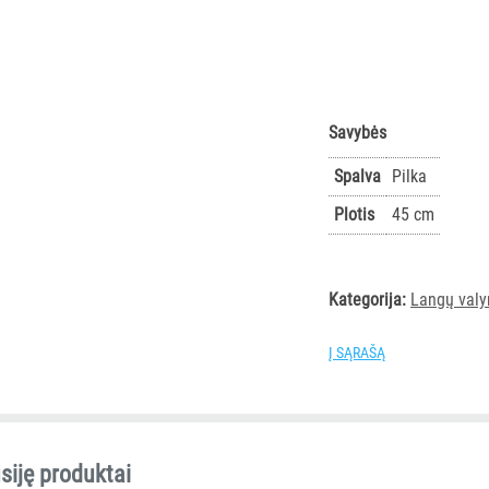
Savybės
Spalva
Pilka
Plotis
45 cm
Kategorija:
Langų valym
Į SĄRAŠĄ
siję produktai