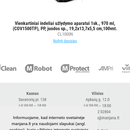
AKSESUARAI
VIEŠBUČIAMS
Vienkartiniai indeliai užlydymo aparatui 1sk., 970 ml,
ĮRANGA
(COV1500TP), PP, juodos sp., 19,2x13,7x5,5 cm,100vnt.
MAISTO
CL1000N
PRAMONEI
Rodyti daugiau
POPIERIUS
IR
JO
GAMINIAI
LAIKIKLIAI
Kaunas
Vilnius
IR
Savanorių pr. 138
Apkasų g. 12 D
DOZATORIAI
I-V 09:00 – 18:00
I-V 09:00 – 18:00
+370 616 98170
+370 682 02804
Informuojame, kad interneto svetainėje
BRITA
expresskaunas@manjana.lt
expressvilnius@manjana.lt
manjana.lt yra naudojami slapukai (angl.
PROFESSIONAL
cookies), kurie užtikrina interneto svetainės