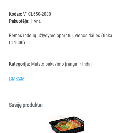
ĮRANGA
Kodas:
V1CL650-2000
Pakuotėje
: 1 vnt.
SKALBIMO
PRIEMONĖS
Rėmas indelių užlydymo aparatui, vienos dalies (tinka
CL1000)
PURVĄ
SUGERIANTYS
KILIMĖLIAI
Kategorija:
Maisto pakavimo įranga ir indai
ASMENS
Į SĄRAŠĄ
HIGIENOS
PRIEMONĖS
SLAUGOS
Susiję produktai
PREKĖS
KOSMETIKA
IR