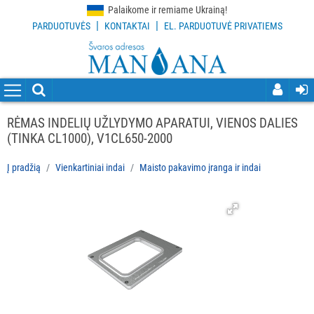
Palaikome ir remiame Ukrainą!
|
|
PARDUOTUVĖS
KONTAKTAI
EL. PARDUOTUVĖ PRIVATIEMS
VISOS
PREKĖS
VALYMO
PRIEMONĖS
RĖMAS INDELIŲ UŽLYDYMO APARATUI, VIENOS DALIES
(TINKA CL1000), V1CL650-2000
VALYMO
ĮRANKIAI
Į pradžią
Vienkartiniai indai
Maisto pakavimo įranga ir indai
APSAUGOS
PRIEMONĖS
PIRŠTINĖS
HIGIENAI
GRINDŲ
VALYMO