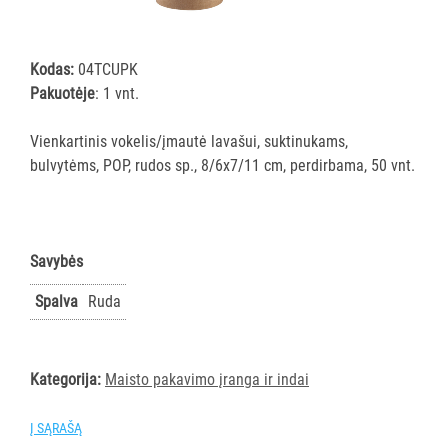
ĮRANGA
Kodas:
04TCUPK
SKALBIMO
Pakuotėje
: 1 vnt.
PRIEMONĖS
Vienkartinis vokelis/įmautė lavašui, suktinukams,
PURVĄ
bulvytėms, POP, rudos sp., 8/6x7/11 cm, perdirbama, 50 vnt.
SUGERIANTYS
KILIMĖLIAI
ASMENS
Savybės
HIGIENOS
PRIEMONĖS
Spalva
Ruda
SLAUGOS
PREKĖS
Kategorija:
Maisto pakavimo įranga ir indai
KOSMETIKA
Į SĄRAŠĄ
IR