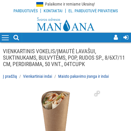
Palaikome ir remiame Ukrainą!
|
|
PARDUOTUVĖS
KONTAKTAI
EL. PARDUOTUVĖ PRIVATIEMS
VISOS
PREKĖS
VALYMO
PRIEMONĖS
VIENKARTINIS VOKELIS/ĮMAUTĖ LAVAŠUI,
SUKTINUKAMS, BULVYTĖMS, POP, RUDOS SP., 8/6X7/11
VALYMO
CM, PERDIRBAMA, 50 VNT., 04TCUPK
ĮRANKIAI
Į pradžią
Vienkartiniai indai
Maisto pakavimo įranga ir indai
APSAUGOS
PRIEMONĖS
PIRŠTINĖS
HIGIENAI
GRINDŲ
VALYMO