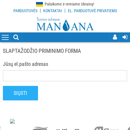
Palaikome ir remiame Ukrainą!
|
|
PARDUOTUVĖS
KONTAKTAI
EL. PARDUOTUVĖ PRIVATIEMS
VISOS
PREKĖS
VALYMO
PRIEMONĖS
SLAPTAŽODŽIO PRIMINIMO FORMA
VALYMO
Jūsų el.pašto adresas
ĮRANKIAI
APSAUGOS
PRIEMONĖS
PIRŠTINĖS
HIGIENAI
GRINDŲ
VALYMO