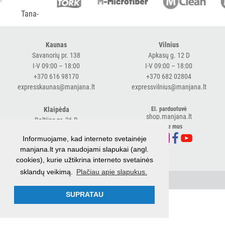
ĮRANGA
SKALBIMO
Kaunas
Vilnius
PRIEMONĖS
Savanorių pr. 138
Apkasų g. 12 D
I-V 09:00 – 18:00
I-V 09:00 – 18:00
PURVĄ
+370 616 98170
+370 682 02804
SUGERIANTYS
expresskaunas@manjana.lt
expressvilnius@manjana.lt
KILIMĖLIAI
Klaipėda
El. parduotuvė
shop.manjana.lt
Baltijos pr. 26 B
ASMENS
Sekite mus
I-V 09:00 – 18:00
HIGIENOS
Informuojame, kad interneto svetainėje
+370 616 76501
PRIEMONĖS
manjana.lt yra naudojami slapukai (angl.
expressklaipeda@manjana.lt
cookies), kurie užtikrina interneto svetainės
SLAUGOS
sklandų veikimą.
Plačiau apie slapukus.
© 2026 UAB Manjana
Privatumo politika
PREKĖS
SUPRATAU
KOSMETIKA
IR