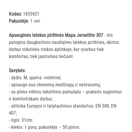
pirštinės
Visi
Kodas:
1855921
Pakuotėje
: 1 vnt.
Nitrilinės
pirštinės
Apsauginės latekso pirštinės Mapa Jersetlite 307
- itin
Vinilinės
patogios daugkartinio naudojimo latekso pirštinės, skirtos
pirštinės
darbui vidutinės rizikos aplinkoje, kur svarbus tiek
Vitrilo
komfortas, tiek jautrumas liečiant.
pirštinės
Polietileninės
Savybės:
pirštinės
- dydis: M, spalva: violetinė;
Daugkartinės
- apsaugo nuo cheminių medžiagų ir nešvarumų;
pirštinės
- su plonu vidiniu tekstiliniu pamušalu – prakaito sugėrimui
ir komfortiškam darbui;
GRINDŲ
- atitinka Europos ir tarptautinius standartus: EN 388, EN
VALYMO
407;
ĮRANGA
- ilgis: 31cm;
- kiekis: 1 pora, pakuotėje – 50 poros.
SKALBIMO