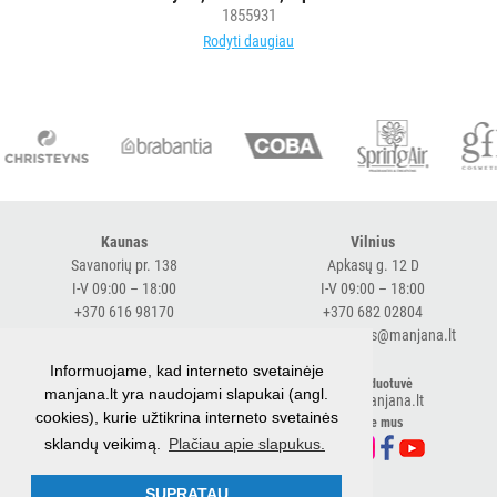
VIENKARTINIAI
1855931
INDAI
Rodyti daugiau
STALO
DEKORAVIMO
PRIEMONĖS
ŠIUKŠLIŲ
DĖŽĖS
Kaunas
Vilnius
IR
Savanorių pr. 138
Apkasų g. 12 D
MAIŠAI
I-V 09:00 – 18:00
I-V 09:00 – 18:00
+370 616 98170
+370 682 02804
KITOS
expresskaunas@manjana.lt
expressvilnius@manjana.lt
PREKĖS
Informuojame, kad interneto svetainėje
Klaipėda
El. parduotuvė
manjana.lt yra naudojami slapukai (angl.
shop.manjana.lt
Baltijos pr. 26 B
cookies), kurie užtikrina interneto svetainės
Sekite mus
I-V 09:00 – 18:00
sklandų veikimą.
Plačiau apie slapukus.
+370 616 76501
expressklaipeda@manjana.lt
SUPRATAU