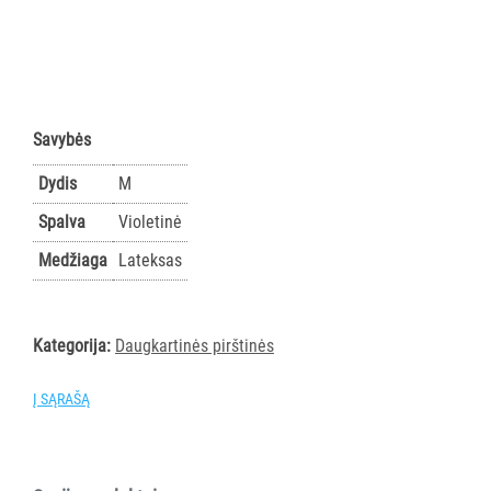
PRIEMONĖS
PURVĄ
SUGERIANTYS
KILIMĖLIAI
Savybės
ASMENS
Dydis
M
HIGIENOS
Spalva
Violetinė
PRIEMONĖS
Medžiaga
Lateksas
SLAUGOS
PREKĖS
Kategorija:
Daugkartinės pirštinės
KOSMETIKA
IR
Į SĄRAŠĄ
AKSESUARAI
VIEŠBUČIAMS