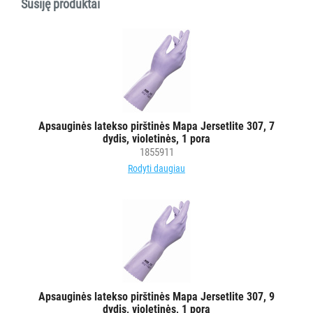
Susiję produktai
ĮRANGA
MAISTO
PRAMONEI
POPIERIUS
IR
JO
GAMINIAI
Apsauginės latekso pirštinės Mapa Jersetlite 307, 7
dydis, violetinės, 1 pora
1855911
LAIKIKLIAI
Rodyti daugiau
IR
DOZATORIAI
BRITA
PROFESSIONAL
VANDENS
FILTRAI
Apsauginės latekso pirštinės Mapa Jersetlite 307, 9
dydis, violetinės, 1 pora