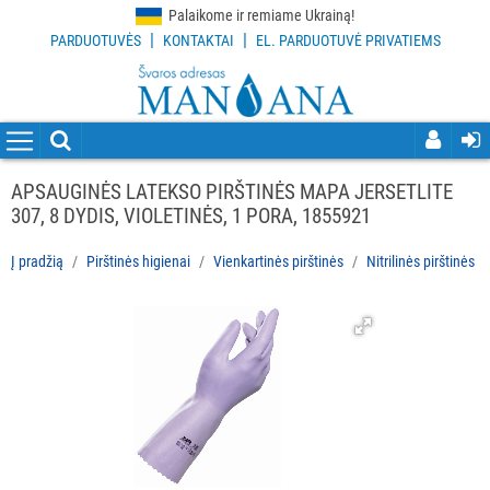
Palaikome ir remiame Ukrainą!
|
|
PARDUOTUVĖS
KONTAKTAI
EL. PARDUOTUVĖ PRIVATIEMS
VISOS
PREKĖS
VALYMO
PRIEMONĖS
APSAUGINĖS LATEKSO PIRŠTINĖS MAPA JERSETLITE
307, 8 DYDIS, VIOLETINĖS, 1 PORA, 1855921
VALYMO
ĮRANKIAI
Į pradžią
Pirštinės higienai
Vienkartinės pirštinės
Nitrilinės pirštinės
APSAUGOS
PRIEMONĖS
PIRŠTINĖS
HIGIENAI
Visi
Vienkartinės