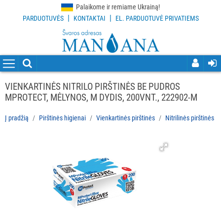
Palaikome ir remiame Ukrainą!
|
|
PARDUOTUVĖS
KONTAKTAI
EL. PARDUOTUVĖ PRIVATIEMS
VISOS
PREKĖS
VALYMO
PRIEMONĖS
VIENKARTINĖS NITRILO PIRŠTINĖS BE PUDROS
MPROTECT, MĖLYNOS, M DYDIS, 200VNT., 222902-M
VALYMO
ĮRANKIAI
Į pradžią
Pirštinės higienai
Vienkartinės pirštinės
Nitrilinės pirštinės
APSAUGOS
PRIEMONĖS
PIRŠTINĖS
HIGIENAI
Visi
Vienkartinės