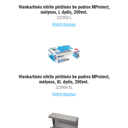
VIENKARTINIAI
Vienkartinės nitrilo pirštinės be pudros MProtect,
INDAI
mėlynos, L dydis, 200vnt.
222903-L
STALO
Rodyti daugiau
DEKORAVIMO
PRIEMONĖS
ŠIUKŠLIŲ
DĖŽĖS
IR
MAIŠAI
Vienkartinės nitrilo pirštinės be pudros MProtect,
mėlynos, XL dydis, 200vnt.
KITOS
222904-XL
PREKĖS
Rodyti daugiau