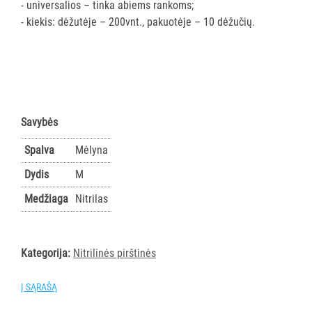
- universalios – tinka abiems rankoms;
PRIEMONĖS
- kiekis: dėžutėje – 200vnt., pakuotėje – 10 dėžučių.
PURVĄ
SUGERIANTYS
KILIMĖLIAI
ASMENS
Savybės
HIGIENOS
PRIEMONĖS
Spalva
Mėlyna
Dydis
M
SLAUGOS
Medžiaga
Nitrilas
PREKĖS
KOSMETIKA
IR
Kategorija:
Nitrilinės pirštinės
AKSESUARAI
VIEŠBUČIAMS
Į SĄRAŠĄ