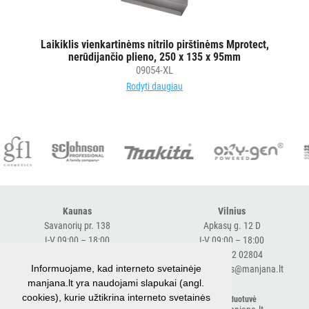
Laikiklis vienkartinėms nitrilo pirštinėms Mprotect,
nerūdijančio plieno, 250 x 135 x 95mm
09054-XL
Rodyti daugiau
Kaunas
Vilnius
Savanorių pr. 138
Apkasų g. 12 D
I-V 09:00 – 18:00
I-V 09:00 – 18:00
+370 616 98170
+370 682 02804
Informuojame, kad interneto svetainėje
expresskaunas@manjana.lt
expressvilnius@manjana.lt
manjana.lt yra naudojami slapukai (angl.
cookies), kurie užtikrina interneto svetainės
Klaipėda
El. parduotuvė