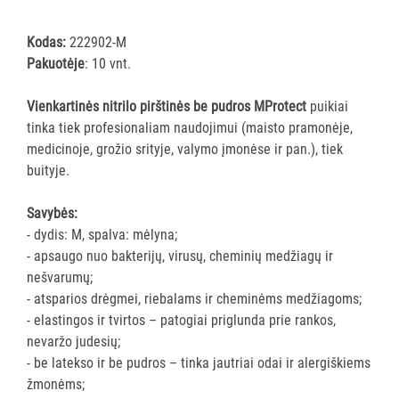
pirštinės
Visi
Kodas:
222902-M
Pakuotėje
: 10 vnt.
Nitrilinės
pirštinės
Vienkartinės nitrilo pirštinės be pudros MProtect
puikiai
Vinilinės
tinka tiek profesionaliam naudojimui (maisto pramonėje,
pirštinės
medicinoje, grožio srityje, valymo įmonėse ir pan.), tiek
Vitrilo
buityje.
pirštinės
Polietileninės
Savybės:
pirštinės
- dydis: M, spalva: mėlyna;
Daugkartinės
- apsaugo nuo bakterijų, virusų, cheminių medžiagų ir
pirštinės
nešvarumų;
- atsparios drėgmei, riebalams ir cheminėms medžiagoms;
GRINDŲ
- elastingos ir tvirtos – patogiai priglunda prie rankos,
VALYMO
nevaržo judesių;
ĮRANGA
- be latekso ir be pudros – tinka jautriai odai ir alergiškiems
žmonėms;
SKALBIMO