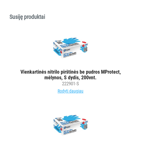
ĮRANGA
MAISTO
Susiję produktai
PRAMONEI
POPIERIUS
IR
JO
GAMINIAI
Vienkartinės nitrilo pirštinės be pudros MProtect,
LAIKIKLIAI
mėlynos, S dydis, 200vnt.
IR
222901-S
DOZATORIAI
Rodyti daugiau
BRITA
PROFESSIONAL
VANDENS
FILTRAI