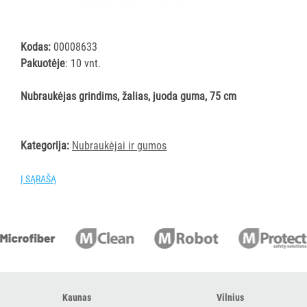
šluostės
Šluostės,
kempinės,
Kodas:
00008633
šveistukai,
Pakuotėje
: 10 vnt.
šveitimo
padai
Nubraukėjas grindims, žalias, juoda guma, 75 cm
Įrankiai
teritorijų
Kategorija:
Nubraukėjai ir gumos
priežiūrai
Maisto
Į SĄRAŠĄ
gamybos
vietų
valymas
Visi
Valymo
šepečiai
Nubraukėjai
Kaunas
Vilnius