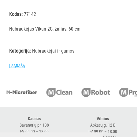
šluostės
Šluostės,
Kodas:
77142
kempinės,
šveistukai,
Nubraukėjas Vikan 2C, žalias, 60 cm
šveitimo
padai
Kategorija:
Nubraukėjai ir gumos
Įrankiai
teritorijų
priežiūrai
Į SĄRAŠĄ
Maisto
gamybos
vietų
valymas
Visi
Valymo
Kaunas
Vilnius
šepečiai
Savanorių pr. 138
Apkasų g. 12 D
Nubraukėjai
I-V 09:00 – 18:00
I-V 09:00 – 18:00