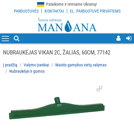
Palaikome ir remiame Ukrainą!
|
|
PARDUOTUVĖS
KONTAKTAI
EL. PARDUOTUVĖ PRIVATIEMS
VISOS
PREKĖS
VALYMO
PRIEMONĖS
NUBRAUKĖJAS VIKAN 2C, ŽALIAS, 60CM, 77142
VALYMO
Į pradžią
Valymo įrankiai
Maisto gamybos vietų valymas
ĮRANKIAI
Nubraukėjai ir gumos
Visi
Grindų
valymo
įrankiai
Langų
valymo
įrankiai
ir