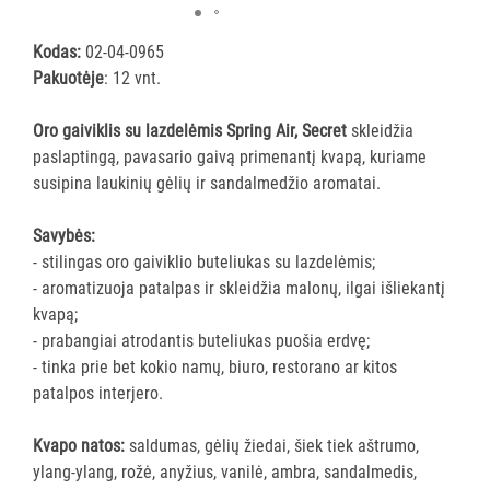
priemonės
ir
Kodas:
02-04-0965
skysčiai
Pakuotėje
: 12 vnt.
Sanitariniai
Oro gaiviklis su lazdelėmis Spring Air, Secret
skleidžia
valikliai
paslaptingą, pavasario gaivą primenantį kvapą, kuriame
Langų
susipina laukinių gėlių ir sandalmedžio aromatai.
skystis
Įvairios
Savybės:
priemonės
- stilingas oro gaiviklio buteliukas su lazdelėmis;
Oro
- aromatizuoja patalpas ir skleidžia malonų, ilgai išliekantį
gaivikliai
kvapą;
- prabangiai atrodantis buteliukas puošia erdvę;
VALYMO
- tinka prie bet kokio namų, biuro, restorano ar kitos
ĮRANKIAI
patalpos interjero.
APSAUGOS
Kvapo natos:
saldumas, gėlių žiedai, šiek tiek aštrumo,
PRIEMONĖS
ylang-ylang, rožė, anyžius, vanilė, ambra, sandalmedis,