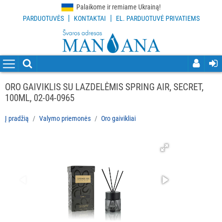
Palaikome ir remiame Ukrainą!
|
|
PARDUOTUVĖS
KONTAKTAI
EL. PARDUOTUVĖ PRIVATIEMS
VISOS
PREKĖS
VALYMO
PRIEMONĖS
ORO GAIVIKLIS SU LAZDELĖMIS SPRING AIR, SECRET,
Visi
100ML, 02-04-0965
Indų
Į pradžią
Valymo priemonės
Oro gaivikliai
plovimo
priemonės
Grindų
valymo
priemonės
Virtuvės
valymo
priemonės
Dezinfekcijos