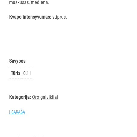
muskusas, mediena.
PIRŠTINĖS
HIGIENAI
Kvapo intensyvumas:
stiprus.
GRINDŲ
VALYMO
ĮRANGA
SKALBIMO
Savybės
PRIEMONĖS
Tūris
0,1 l
PURVĄ
SUGERIANTYS
KILIMĖLIAI
Kategorija:
Oro gaivikliai
ASMENS
Į SĄRAŠĄ
HIGIENOS
PRIEMONĖS