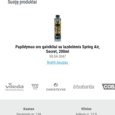
Susiję produktai
SLAUGOS
PREKĖS
KOSMETIKA
IR
AKSESUARAI
VIEŠBUČIAMS
Papildymas oro gaivikliui su lazdelėmis Spring Air,
Secret, 200ml
ĮRANGA
90-04-3047
MAISTO
Rodyti daugiau
PRAMONEI
POPIERIUS
IR
JO
GAMINIAI
LAIKIKLIAI
Kaunas
Vilnius
Savanorių pr. 138
Apkasų g. 12 D