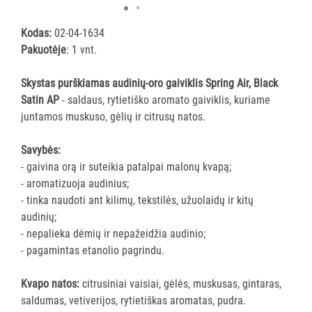
priemonės
ir
Kodas:
02-04-1634
skysčiai
Pakuotėje
: 1 vnt.
Sanitariniai
Skystas purškiamas audinių-oro gaiviklis Spring Air, Black
valikliai
Satin AP
- saldaus, rytietiško aromato gaiviklis, kuriame
Langų
juntamos muskuso, gėlių ir citrusų natos.
skystis
Įvairios
Savybės:
priemonės
- gaivina orą ir suteikia patalpai malonų kvapą;
Oro
- aromatizuoja audinius;
gaivikliai
- tinka naudoti ant kilimų, tekstilės, užuolaidų ir kitų
audinių;
VALYMO
- nepalieka dėmių ir nepažeidžia audinio;
ĮRANKIAI
- pagamintas etanolio pagrindu.
APSAUGOS
Kvapo natos:
citrusiniai vaisiai, gėlės, muskusas, gintaras,
PRIEMONĖS
saldumas, vetiverijos, rytietiškas aromatas, pudra.