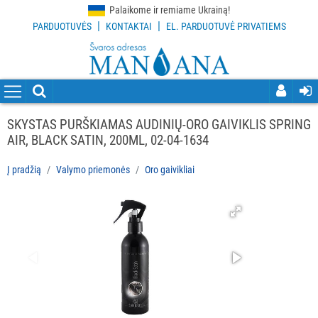
Palaikome ir remiame Ukrainą!
|
|
PARDUOTUVĖS
KONTAKTAI
EL. PARDUOTUVĖ PRIVATIEMS
VISOS
PREKĖS
VALYMO
PRIEMONĖS
SKYSTAS PURŠKIAMAS AUDINIŲ-ORO GAIVIKLIS SPRING
Visi
AIR, BLACK SATIN, 200ML, 02-04-1634
Indų
Į pradžią
Valymo priemonės
Oro gaivikliai
plovimo
priemonės
Grindų
valymo
priemonės
Virtuvės
valymo
priemonės
Dezinfekcijos