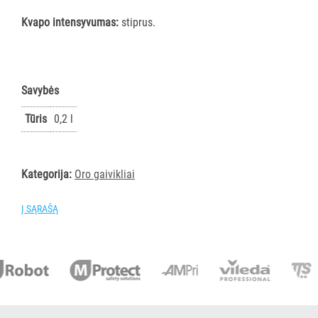
PIRŠTINĖS
Kvapo intensyvumas:
stiprus.
HIGIENAI
GRINDŲ
VALYMO
Savybės
ĮRANGA
Tūris
0,2 l
SKALBIMO
PRIEMONĖS
Kategorija:
Oro gaivikliai
PURVĄ
SUGERIANTYS
Į SĄRAŠĄ
KILIMĖLIAI
ASMENS
HIGIENOS
PRIEMONĖS