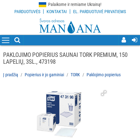
Palaikome ir remiame Ukrainą!
|
|
PARDUOTUVĖS
KONTAKTAI
EL. PARDUOTUVĖ PRIVATIEMS
VISOS
PREKĖS
VALYMO
PRIEMONĖS
PAKLOJIMO POPIERIUS SAUNAI TORK PREMIUM, 150
LAPELIŲ, 3SL., 473198
VALYMO
ĮRANKIAI
Į pradžią
Popierius ir jo gaminiai
TORK
Paklojimo popierius
APSAUGOS
PRIEMONĖS
PIRŠTINĖS
HIGIENAI
GRINDŲ
VALYMO