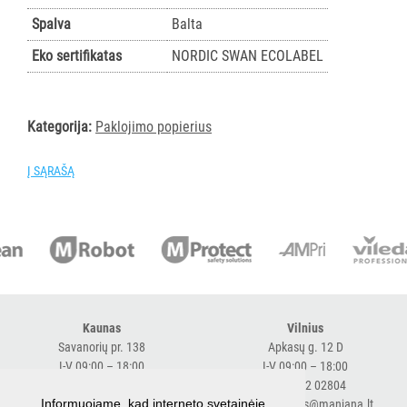
AKSESUARAI
Spalva
Balta
VIEŠBUČIAMS
Eko sertifikatas
NORDIC SWAN ECOLABEL
ĮRANGA
MAISTO
PRAMONEI
Kategorija:
Paklojimo popierius
POPIERIUS
Į SĄRAŠĄ
IR
JO
GAMINIAI
Visi
TORK
Visi
Kaunas
Vilnius
Rankšluostinis
Savanorių pr. 138
Apkasų g. 12 D
I-V 09:00 – 18:00
I-V 09:00 – 18:00
popierius
+370 616 98170
+370 682 02804
rulonais
Informuojame, kad interneto svetainėje
expresskaunas@manjana.lt
expressvilnius@manjana.lt