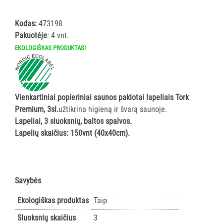
ĮRANGA
Kodas:
473198
Pakuotėje
: 4 vnt.
SKALBIMO
PRIEMONĖS
EKOLOGIŠKAS PRODUKTAS!
PURVĄ
SUGERIANTYS
KILIMĖLIAI
Vienkartiniai popieriniai saunos paklotai lapeliais Tork
Premium, 3sl.
užtikrina higieną ir švarą saunoje.
ASMENS
Lapeliai, 3 sluoksnių, baltos spalvos.
HIGIENOS
Lapelių skaičius: 150vnt (40x40cm).
PRIEMONĖS
SLAUGOS
Savybės
PREKĖS
Ekologiškas produktas
Taip
KOSMETIKA
IR
Sluoksnių skaičius
3