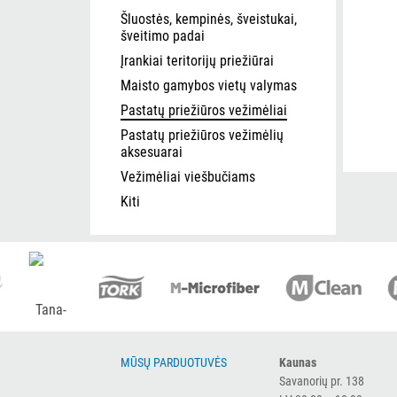
Šluostės, kempinės, šveistukai,
šveitimo padai
Įrankiai teritorijų priežiūrai
Maisto gamybos vietų valymas
Pastatų priežiūros vežimėliai
Pastatų priežiūros vežimėlių
aksesuarai
Vežimėliai viešbučiams
Kiti
MŪSŲ PARDUOTUVĖS
Kaunas
Savanorių pr. 138