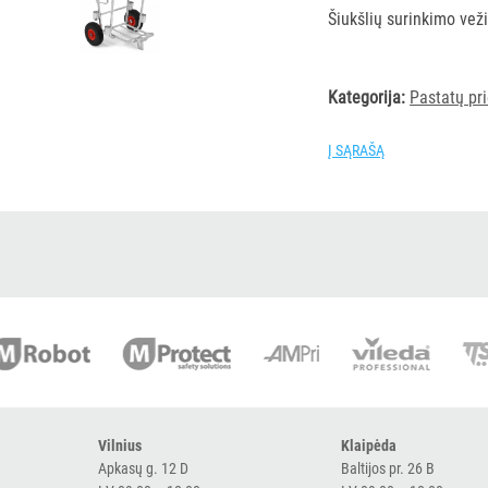
Šiukšlių surinkimo vež
Kategorija:
Pastatų pri
Į SĄRAŠĄ
Vilnius
Klaipėda
Apkasų g. 12 D
Baltijos pr. 26 B