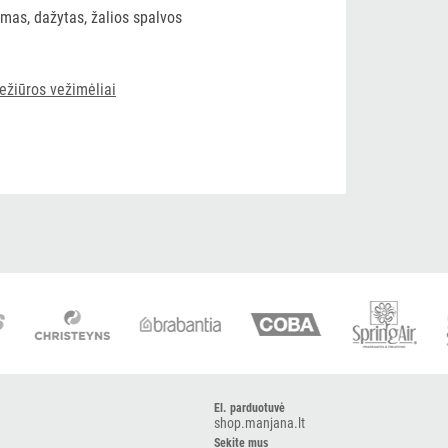
imas, dažytas, žalios spalvos
ežiūros vežimėliai
El. parduotuvė
shop.manjana.lt
Sekite mus