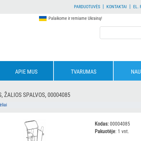
|
|
PARDUOTUVĖS
KONTAKTAI
EL.
Palaikome ir remiame Ukrainą!
APIE MUS
TVARUMAS
NAU
, ŽALIOS SPALVOS, 00004085
ėliai
Kodas:
00004085
Pakuotėje
: 1 vnt.