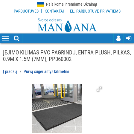
Palaikome ir remiame Ukrainą!
|
|
PARDUOTUVĖS
KONTAKTAI
EL. PARDUOTUVĖ PRIVATIEMS
VISOS
PREKĖS
VALYMO
PRIEMONĖS
ĮĖJIMO KILIMAS PVC PAGRINDU, ENTRA-PLUSH, PILKAS,
0.9M X 1.5M (7MM), PP060002
VALYMO
ĮRANKIAI
Į pradžią
Purvą sugeriantys kilimėliai
APSAUGOS
PRIEMONĖS
PIRŠTINĖS
HIGIENAI
GRINDŲ
VALYMO