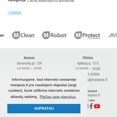
AKSESUARAI
VIEŠBUČIAMS
Į SĄRAŠĄ
ĮRANGA
MAISTO
PRAMONEI
POPIERIUS
IR
Kaunas
Vilnius
JO
Savanorių pr. 138
Apkasų g. 12 D
GAMINIAI
I-V 09:00 – 18:00
I-V 09:00 – 18:00
+370 616 98170
+370 682 02804
Informuojame, kad interneto svetainėje
expresskaunas@manjana.lt
expressvilnius@manjana.lt
LAIKIKLIAI
manjana.lt yra naudojami slapukai (angl.
IR
cookies), kurie užtikrina interneto svetainės
Klaipėda
El. parduotuvė
DOZATORIAI
shop.manjana.lt
sklandų veikimą.
Plačiau apie slapukus.
Baltijos pr. 26 B
Sekite mus
I-V 09:00 – 18:00
BRITA
+370 616 76501
SUPRATAU
PROFESSIONAL
expressklaipeda@manjana.lt