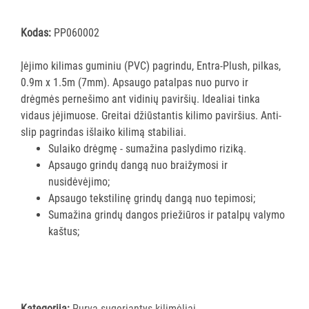
ĮRANGA
Kodas:
PP060002
SKALBIMO
Įėjimo kilimas guminiu (PVC) pagrindu, Entra-Plush, pilkas,
PRIEMONĖS
0.9m x 1.5m (7mm). Apsaugo patalpas nuo purvo ir
drėgmės pernešimo ant vidinių paviršių. Idealiai tinka
PURVĄ
vidaus įėjimuose. Greitai džiūstantis kilimo paviršius. Anti-
SUGERIANTYS
slip pagrindas išlaiko kilimą stabiliai.
KILIMĖLIAI
Sulaiko drėgmę - sumažina paslydimo riziką.
Apsaugo grindų dangą nuo braižymosi ir
ASMENS
nusidėvėjimo;
HIGIENOS
Apsaugo tekstilinę grindų dangą nuo tepimosi;
PRIEMONĖS
Sumažina grindų dangos priežiūros ir patalpų valymo
kaštus;
SLAUGOS
PREKĖS
KOSMETIKA
IR
Kategorija:
Purvą sugeriantys kilimėliai