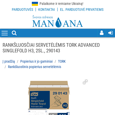
Palaikome ir remiame Ukrainą!
|
|
PARDUOTUVĖS
KONTAKTAI
EL. PARDUOTUVĖ PRIVATIEMS
VISOS
PREKĖS
VALYMO
PRIEMONĖS
RANKŠLUOSČIAI SERVETĖLĖMIS TORK ADVANCED
SINGLEFOLD H3, 2SL., 290143
VALYMO
ĮRANKIAI
Į pradžią
Popierius ir jo gaminiai
TORK
Rankšluostinis popierius servetėlėmis
APSAUGOS
PRIEMONĖS
PIRŠTINĖS
HIGIENAI
GRINDŲ
VALYMO