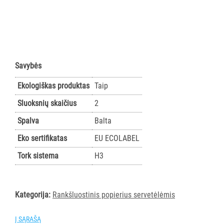
AKSESUARAI
VIEŠBUČIAMS
ĮRANGA
MAISTO
Savybės
PRAMONEI
Ekologiškas produktas
Taip
POPIERIUS
Sluoksnių skaičius
2
IR
JO
Spalva
Balta
GAMINIAI
Eko sertifikatas
EU ECOLABEL
Visi
Tork sistema
H3
TORK
Visi
Rankšluostinis
Kategorija:
Rankšluostinis popierius servetėlėmis
popierius
rulonais
Į SĄRAŠĄ