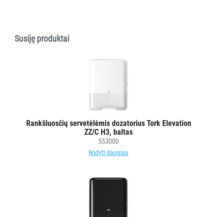
Rankšluostinis
popierius
servetėlėmis
Susiję produktai
Tualetinis
popierius
ritiniais
Tualetinis
popierius
lapeliais
Popierinės
Rankšluosčių servetėlėmis dozatorius Tork Elevation
šluostės
ZZ/C H3, baltas
pramonei
553000
Neaustinės
Rodyti daugiau
medžiagos
šluostės
Veido
servetėlės
Paklojimo