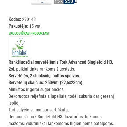
ĮRANGA
Kodas:
290143
SKALBIMO
Pakuotėje
: 15 vnt.
PRIEMONĖS
EKOLOGIŠKAS PRODUKTAS!
PURVĄ
SUGERIANTYS
KILIMĖLIAI
Rankšluosčiai servetėlėmis Tork Advanced Singlefold H3,
2sl.
puikiai tinka rankoms šluostytis.
ASMENS
Servetėlės, 2 sluoksnių, baltos spalvos.
HIGIENOS
Servetėlių skaičius: 250vnt. (22,6x23cm).
PRIEMONĖS
Minkštos ir gerai sugeriančios.
Dekoruotos reljefiniais lapeliais, todėl sukuria dar geresnį
SLAUGOS
įspūdį.
PREKĖS
Turi sąlyčio su maistu sertifikatą.
Dedamos į Tork Singlefold H3 dozatorius, tinkamus
KOSMETIKA
mažoms, vidutiniškai lankomoms higieninėms patalpoms.
IR