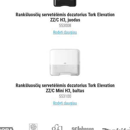
popierius
Kiti
Rankšluosčių servetėlėmis dozatorius Tork Elevation
ZZ/C H3, juodas
LAIKIKLIAI
553008
IR
Rodyti daugiau
DOZATORIAI
BRITA
PROFESSIONAL
VANDENS
FILTRAI
Rankšluosčių servetėlėmis dozatorius Tork Elevation
VIENKARTINIAI
ZZ/C Mini H3, baltas
INDAI
553100
Rodyti daugiau
STALO
DEKORAVIMO
PRIEMONĖS