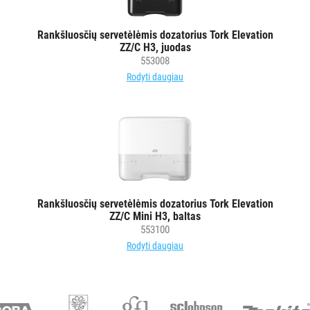
popierius
Kiti
Rankšluosčių servetėlėmis dozatorius Tork Elevation
ZZ/C H3, juodas
LAIKIKLIAI
553008
IR
Rodyti daugiau
DOZATORIAI
BRITA
PROFESSIONAL
VANDENS
FILTRAI
Rankšluosčių servetėlėmis dozatorius Tork Elevation
VIENKARTINIAI
ZZ/C Mini H3, baltas
INDAI
553100
Rodyti daugiau
STALO
DEKORAVIMO
PRIEMONĖS