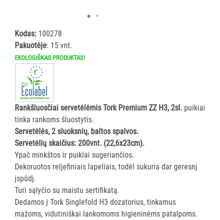
ĮRANGA
Kodas:
100278
SKALBIMO
Pakuotėje
: 15 vnt.
PRIEMONĖS
EKOLOGIŠKAS PRODUKTAS!
PURVĄ
SUGERIANTYS
KILIMĖLIAI
Rankšluosčiai servetėlėmis Tork Premium ZZ H3, 2sl.
puikiai
tinka rankoms šluostytis.
ASMENS
Servetėlės, 2 sluoksnių, baltos spalvos.
HIGIENOS
Servetėlių skaičius: 200vnt. (22,6x23cm).
PRIEMONĖS
Ypač minkštos ir puikiai sugeriančios.
Dekoruotos reljefiniais lapeliais, todėl sukuria dar geresnį
SLAUGOS
įspūdį.
PREKĖS
Turi sąlyčio su maistu sertifikatą.
Dedamos į Tork Singlefold H3 dozatorius, tinkamus
KOSMETIKA
mažoms, vidutiniškai lankomoms higieninėms patalpoms.
IR