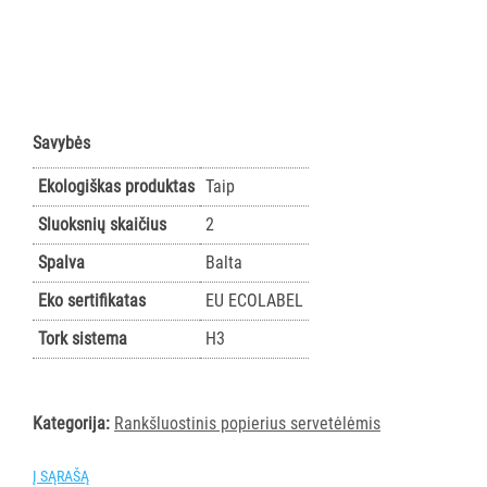
AKSESUARAI
VIEŠBUČIAMS
ĮRANGA
MAISTO
Savybės
PRAMONEI
Ekologiškas produktas
Taip
POPIERIUS
Sluoksnių skaičius
2
IR
JO
Spalva
Balta
GAMINIAI
Eko sertifikatas
EU ECOLABEL
Visi
Tork sistema
H3
TORK
Visi
Rankšluostinis
Kategorija:
Rankšluostinis popierius servetėlėmis
popierius
rulonais
Į SĄRAŠĄ