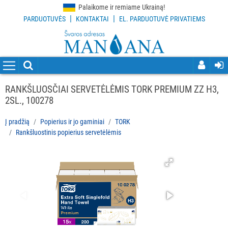
Palaikome ir remiame Ukrainą!
|
|
PARDUOTUVĖS
KONTAKTAI
EL. PARDUOTUVĖ PRIVATIEMS
VISOS
PREKĖS
VALYMO
PRIEMONĖS
RANKŠLUOSČIAI SERVETĖLĖMIS TORK PREMIUM ZZ H3,
2SL., 100278
VALYMO
ĮRANKIAI
Į pradžią
Popierius ir jo gaminiai
TORK
Rankšluostinis popierius servetėlėmis
APSAUGOS
PRIEMONĖS
PIRŠTINĖS
HIGIENAI
GRINDŲ
VALYMO