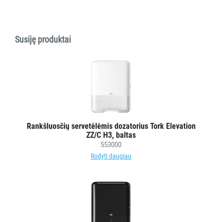
Rankšluostinis
popierius
servetėlėmis
Susiję produktai
Tualetinis
popierius
ritiniais
Tualetinis
popierius
lapeliais
Popierinės
Rankšluosčių servetėlėmis dozatorius Tork Elevation
šluostės
ZZ/C H3, baltas
pramonei
553000
Neaustinės
Rodyti daugiau
medžiagos
šluostės
Veido
servetėlės
Paklojimo