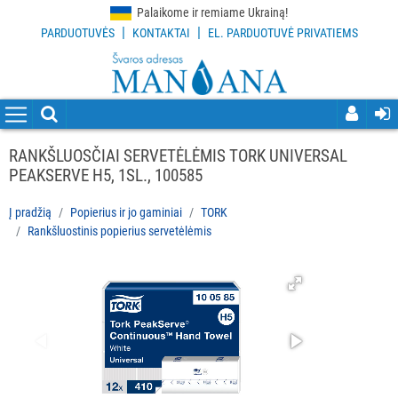
Palaikome ir remiame Ukrainą!
|
|
PARDUOTUVĖS
KONTAKTAI
EL. PARDUOTUVĖ PRIVATIEMS
VISOS
PREKĖS
VALYMO
PRIEMONĖS
RANKŠLUOSČIAI SERVETĖLĖMIS TORK UNIVERSAL
PEAKSERVE H5, 1SL., 100585
VALYMO
ĮRANKIAI
Į pradžią
Popierius ir jo gaminiai
TORK
Rankšluostinis popierius servetėlėmis
APSAUGOS
PRIEMONĖS
PIRŠTINĖS
HIGIENAI
GRINDŲ
VALYMO