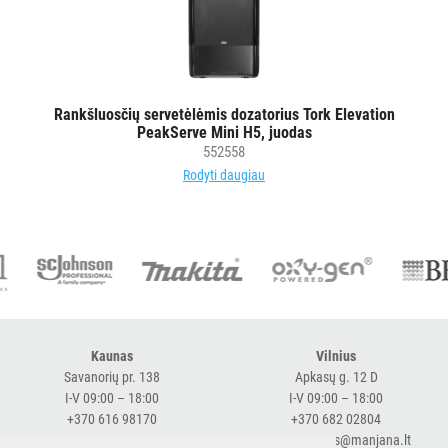
ŠIUKŠLIŲ
DĖŽĖS
IR
MAIŠAI
Rankšluosčių servetėlėmis dozatorius Tork Elevation
PeakServe Mini H5, juodas
KITOS
552558
PREKĖS
Rodyti daugiau
Kaunas
Vilnius
Savanorių pr. 138
Apkasų g. 12 D
I-V 09:00 – 18:00
I-V 09:00 – 18:00
+370 616 98170
+370 682 02804
expresskaunas@manjana.lt
expressvilnius@manjana.lt