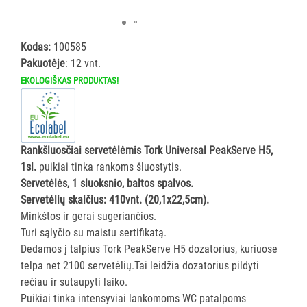
ĮRANGA
Kodas:
100585
SKALBIMO
Pakuotėje
: 12 vnt.
PRIEMONĖS
EKOLOGIŠKAS PRODUKTAS!
PURVĄ
SUGERIANTYS
KILIMĖLIAI
Rankšluosčiai servetėlėmis Tork Universal PeakServe H5,
1sl.
puikiai tinka rankoms šluostytis.
ASMENS
Servetėlės, 1 sluoksnio, baltos spalvos.
HIGIENOS
Servetėlių skaičius: 410vnt. (20,1x22,5cm).
PRIEMONĖS
Minkštos ir gerai sugeriančios.
Turi sąlyčio su maistu sertifikatą.
SLAUGOS
Dedamos į talpius Tork PeakServe H5 dozatorius, kuriuose
PREKĖS
telpa net 2100 servetėlių.Tai leidžia dozatorius pildyti
rečiau ir sutaupyti laiko.
KOSMETIKA
Puikiai tinka intensyviai lankomoms WC patalpoms
IR