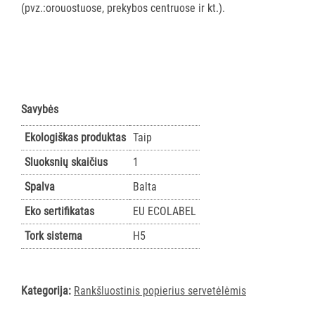
(pvz.:orouostuose, prekybos centruose ir kt.).
AKSESUARAI
VIEŠBUČIAMS
ĮRANGA
MAISTO
PRAMONEI
Savybės
POPIERIUS
Ekologiškas produktas
Taip
IR
Sluoksnių skaičius
1
JO
GAMINIAI
Spalva
Balta
Visi
Eko sertifikatas
EU ECOLABEL
TORK
Tork sistema
H5
Visi
Rankšluostinis
popierius
Kategorija:
Rankšluostinis popierius servetėlėmis
rulonais