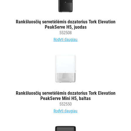
popierius
Kiti
Rankšluosčių servetėlėmis dozatorius Tork Elevation
LAIKIKLIAI
PeakServe H5, juodas
IR
552508
DOZATORIAI
Rodyti daugiau
BRITA
PROFESSIONAL
VANDENS
FILTRAI
VIENKARTINIAI
Rankšluosčių servetėlėmis dozatorius Tork Elevation
INDAI
PeakServe Mini H5, baltas
552550
STALO
Rodyti daugiau
DEKORAVIMO
PRIEMONĖS