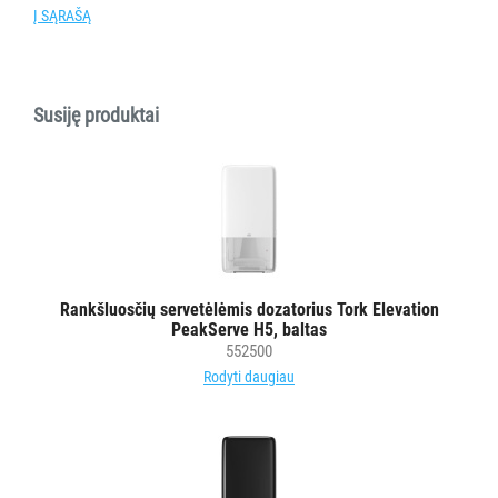
Rankšluostinis
Į SĄRAŠĄ
popierius
servetėlėmis
Tualetinis
Susiję produktai
popierius
ritiniais
Tualetinis
popierius
lapeliais
Popierinės
šluostės
Rankšluosčių servetėlėmis dozatorius Tork Elevation
pramonei
PeakServe H5, baltas
Neaustinės
552500
medžiagos
Rodyti daugiau
šluostės
Veido
servetėlės
Paklojimo