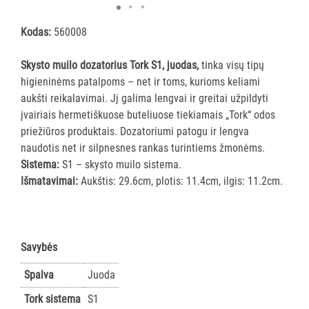
ĮRANGA
Kodas:
560008
SKALBIMO
Skysto muilo dozatorius Tork S1, juodas,
tinka visų tipų
PRIEMONĖS
higieninėms patalpoms – net ir toms, kurioms keliami
aukšti reikalavimai. Jį galima lengvai ir greitai užpildyti
PURVĄ
įvairiais hermetiškuose buteliuose tiekiamais „Tork“ odos
SUGERIANTYS
priežiūros produktais. Dozatoriumi patogu ir lengva
KILIMĖLIAI
naudotis net ir silpnesnes rankas turintiems žmonėms.
Sistema:
S1 – skysto muilo sistema.
ASMENS
Išmatavimai:
Aukštis: 29.6cm, plotis: 11.4cm, ilgis: 11.2cm.
HIGIENOS
PRIEMONĖS
SLAUGOS
Savybės
PREKĖS
Spalva
Juoda
KOSMETIKA
Tork sistema
S1
IR