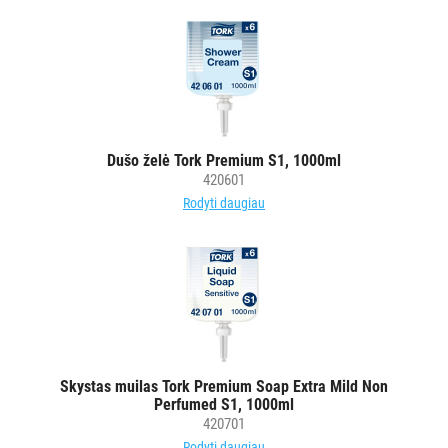
su
purkštukais
Asmens
apsaugos
priemonėms
Kiti
Dušo želė Tork Premium S1, 1000ml
BRITA
420601
PROFESSIONAL
Rodyti daugiau
VANDENS
FILTRAI
VIENKARTINIAI
INDAI
STALO
Skystas muilas Tork Premium Soap Extra Mild Non
DEKORAVIMO
Perfumed S1, 1000ml
PRIEMONĖS
420701
Rodyti daugiau