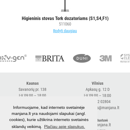
Higieninis stovas Tork dozatoriams (S1,S4,F1)
511060
Rodyti daugiau
Kaunas
Vilnius
Savanorių pr. 138
Apkasų g. 12 D
I-V 09:00 – 18:00
I-V 09:00 – 18:00
+370 616 98170
+370 682 02804
Informuojame, kad interneto svetainėje
expresskaunas@manjana.lt
expressvilnius@manjana.lt
manjana.lt yra naudojami slapukai (angl.
cookies), kurie užtikrina interneto svetainės
Klaipėda
El. parduotuvė
shop.manjana.lt
sklandų veikimą.
Plačiau apie slapukus.
Baltijos pr. 26 B