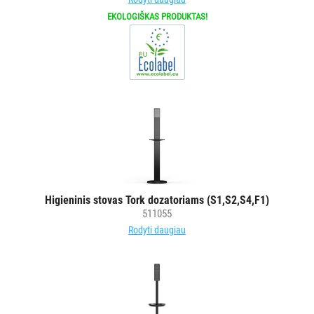
ŠIUKŠLIŲ
EKOLOGIŠKAS PRODUKTAS!
DĖŽĖS
IR
MAIŠAI
KITOS
PREKĖS
Higieninis stovas Tork dozatoriams (S1,S2,S4,F1)
511055
Rodyti daugiau