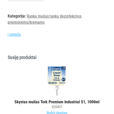
AKSESUARAI
VIEŠBUČIAMS
Kategorija:
Rankų muilui/rankų dezinfekcijos
priemonėms/kremams
ĮRANGA
MAISTO
PRAMONEI
Į SĄRAŠĄ
POPIERIUS
IR
Susiję produktai
JO
GAMINIAI
LAIKIKLIAI
IR
DOZATORIAI
Visi
Skystas muilas Tork Premium Industrial S1, 1000ml
420401
Rankšluostiniam
Rodyti daugiau