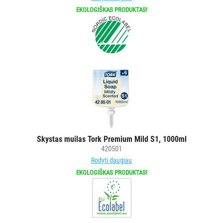
popieriui
EKOLOGIŠKAS PRODUKTAS!
Tualetiniam
popieriui
Pramoniniam
popieriui
Stalo
servetėlėms
Rankų
muilui/rankų
dezinfekcijos
priemonėms/kremams
Skystas muilas Tork Premium Mild S1, 1000ml
Veido
420501
servetėlėms
Rodyti daugiau
Valymo
EKOLOGIŠKAS PRODUKTAS!
-
dezinfekavimo
priemonėms
Buteliukai