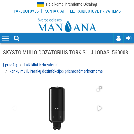
Palaikome ir remiame Ukrainą!
|
|
PARDUOTUVĖS
KONTAKTAI
EL. PARDUOTUVĖ PRIVATIEMS
VISOS
PREKĖS
VALYMO
PRIEMONĖS
SKYSTO MUILO DOZATORIUS TORK S1, JUODAS, 560008
VALYMO
Į pradžią
Laikikliai ir dozatoriai
ĮRANKIAI
Rankų muilui/rankų dezinfekcijos priemonėms/kremams
APSAUGOS
PRIEMONĖS
PIRŠTINĖS
HIGIENAI
GRINDŲ
VALYMO