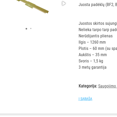
Juosta padėklų (BF2,
Juostos skirtos sujun
Nelieka tarpo tarp pad
Nerūdijantis plienas
Ilgis – 1260 mm
Plotis – 60 mm (su sp
Aukštis – 35 mm
Svoris – 1,5 kg
3 metų garantija
Kategorija:
Saugojimo 
Į SĄRAŠĄ