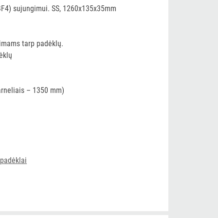
 BF4) sujungimui. SS, 1260x135x35mm
gimams tarp padėklų.
ėklų
arneliais – 1350 mm)
padėklai