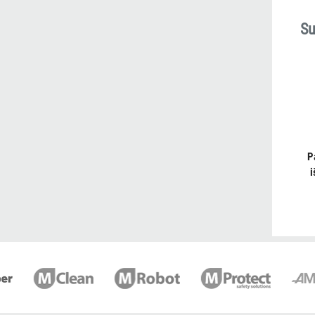
Su
P
i