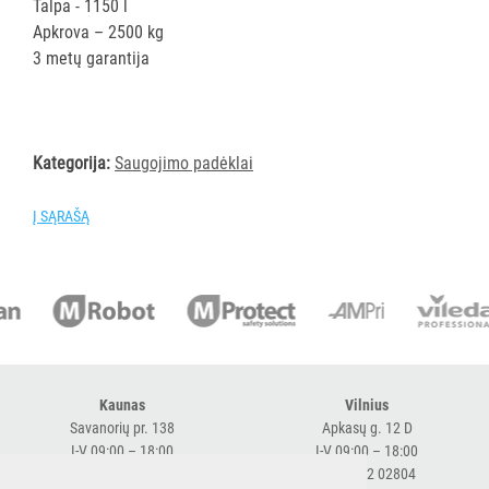
Talpa - 1150 l
AKSESUARAI
Apkrova – 2500 kg
VIEŠBUČIAMS
3 metų garantija
ĮRANGA
MAISTO
PRAMONEI
Kategorija:
Saugojimo padėklai
Visi
Į SĄRAŠĄ
Įsiurbimo
vamzdžiai
Saugojimo
padėklai
Batų
džiovyklės
Rūko
Kaunas
Vilnius
generatoriai
Savanorių pr. 138
Apkasų g. 12 D
Higieniniai
I-V 09:00 – 18:00
I-V 09:00 – 18:00
+370 616 98170
+370 682 02804
praėjimai