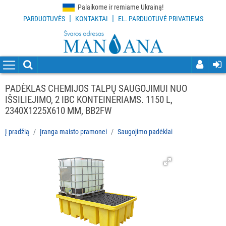
Palaikome ir remiame Ukrainą!
|
|
PARDUOTUVĖS
KONTAKTAI
EL. PARDUOTUVĖ PRIVATIEMS
VISOS
PREKĖS
VALYMO
PRIEMONĖS
PADĖKLAS CHEMIJOS TALPŲ SAUGOJIMUI NUO
IŠSILIEJIMO, 2 IBC KONTEINERIAMS. 1150 L,
VALYMO
2340X1225X610 MM, BB2FW
ĮRANKIAI
Į pradžią
Įranga maisto pramonei
Saugojimo padėklai
APSAUGOS
PRIEMONĖS
PIRŠTINĖS
HIGIENAI
GRINDŲ
VALYMO