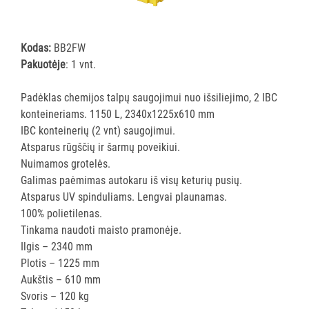
ĮRANGA
Kodas:
BB2FW
SKALBIMO
Pakuotėje
: 1 vnt.
PRIEMONĖS
Padėklas chemijos talpų saugojimui nuo išsiliejimo, 2 IBC
PURVĄ
konteineriams. 1150 L, 2340x1225x610 mm
SUGERIANTYS
IBC konteinerių (2 vnt) saugojimui.
KILIMĖLIAI
Atsparus rūgščių ir šarmų poveikiui.
Nuimamos grotelės.
ASMENS
Galimas paėmimas autokaru iš visų keturių pusių.
HIGIENOS
Atsparus UV spinduliams. Lengvai plaunamas.
PRIEMONĖS
100% polietilenas.
Tinkama naudoti maisto pramonėje.
SLAUGOS
Ilgis – 2340 mm
PREKĖS
Plotis – 1225 mm
Aukštis – 610 mm
KOSMETIKA
Svoris – 120 kg
IR