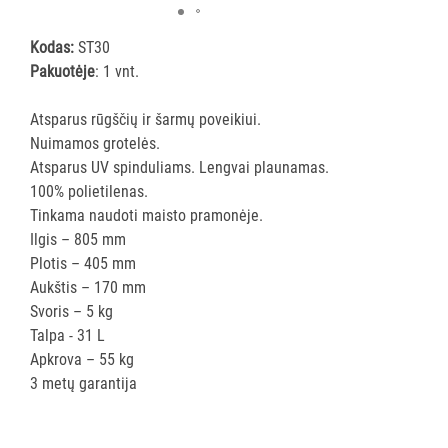
ĮRANGA
Kodas:
ST30
Pakuotėje
: 1 vnt.
SKALBIMO
PRIEMONĖS
Atsparus rūgščių ir šarmų poveikiui.
Nuimamos grotelės.
PURVĄ
Atsparus UV spinduliams. Lengvai plaunamas.
SUGERIANTYS
100% polietilenas.
KILIMĖLIAI
Tinkama naudoti maisto pramonėje.
Ilgis – 805 mm
ASMENS
Plotis – 405 mm
HIGIENOS
Aukštis – 170 mm
PRIEMONĖS
Svoris – 5 kg
Talpa - 31 L
SLAUGOS
Apkrova – 55 kg
PREKĖS
3 metų garantija
KOSMETIKA
IR