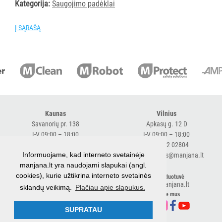
Kategorija:
Saugojimo padėklai
AKSESUARAI
VIEŠBUČIAMS
Į SĄRAŠĄ
ĮRANGA
MAISTO
PRAMONEI
Visi
Įsiurbimo
vamzdžiai
Kaunas
Vilnius
Savanorių pr. 138
Apkasų g. 12 D
Saugojimo
I-V 09:00 – 18:00
I-V 09:00 – 18:00
padėklai
+370 616 98170
+370 682 02804
Batų
Informuojame, kad interneto svetainėje
expresskaunas@manjana.lt
expressvilnius@manjana.lt
džiovyklės
manjana.lt yra naudojami slapukai (angl.
cookies), kurie užtikrina interneto svetainės
Klaipėda
El. parduotuvė
Rūko
shop.manjana.lt
sklandų veikimą.
Plačiau apie slapukus.
Baltijos pr. 26 B
generatoriai
Sekite mus
I-V 09:00 – 18:00
Higieniniai
+370 616 76501
SUPRATAU
praėjimai
expressklaipeda@manjana.lt