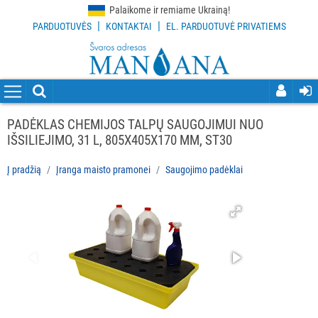
Palaikome ir remiame Ukrainą!
|
|
PARDUOTUVĖS
KONTAKTAI
EL. PARDUOTUVĖ PRIVATIEMS
VISOS
PREKĖS
VALYMO
PRIEMONĖS
PADĖKLAS CHEMIJOS TALPŲ SAUGOJIMUI NUO
IŠSILIEJIMO, 31 L, 805X405X170 MM, ST30
VALYMO
ĮRANKIAI
Į pradžią
Įranga maisto pramonei
Saugojimo padėklai
APSAUGOS
PRIEMONĖS
PIRŠTINĖS
HIGIENAI
GRINDŲ
VALYMO