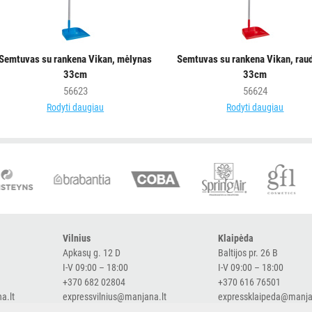
Semtuvas su rankena Vikan, mėlynas
Semtuvas su rankena Vikan, rau
33cm
33cm
56623
56624
Rodyti daugiau
Rodyti daugiau
Vilnius
Klaipėda
Apkasų g. 12 D
Baltijos pr. 26 B
I-V 09:00 – 18:00
I-V 09:00 – 18:00
+370 682 02804
+370 616 76501
a.lt
expressvilnius@manjana.lt
expressklaipeda@manja