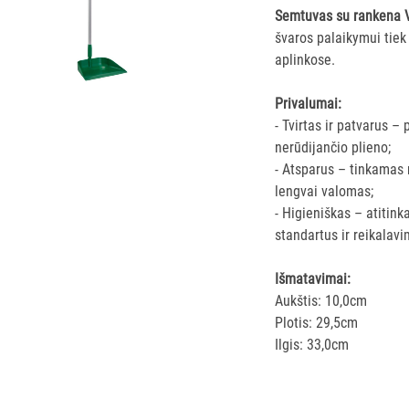
Semtuvas su rankena V
švaros palaikymui tie
aplinkose.
Privalumai:
- Tvirtas ir patvarus – 
nerūdijančio plieno;
- Atsparus – tinkamas 
lengvai valomas;
- Higieniškas – atitin
standartus ir reikalavi
Išmatavimai:
Aukštis: 10,0cm
Plotis: 29,5cm
Ilgis: 33,0cm