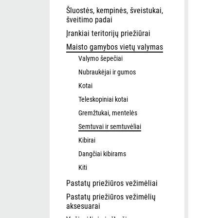
Šluostės, kempinės, šveistukai,
šveitimo padai
Įrankiai teritorijų priežiūrai
Maisto gamybos vietų valymas
Valymo šepečiai
Nubraukėjai ir gumos
Kotai
Teleskopiniai kotai
Gremžtukai, mentelės
Semtuvai ir semtuvėliai
Kibirai
Dangčiai kibirams
Kiti
Pastatų priežiūros vežimėliai
Pastatų priežiūros vežimėlių
aksesuarai