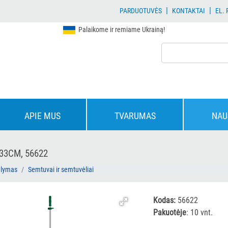
|
|
PARDUOTUVĖS
KONTAKTAI
EL.
Palaikome ir remiame Ukrainą!
APIE MUS
TVARUMAS
NAU
33CM, 56622
alymas
Semtuvai ir semtuvėliai
Kodas:
56622
Pakuotėje
: 10 vnt.