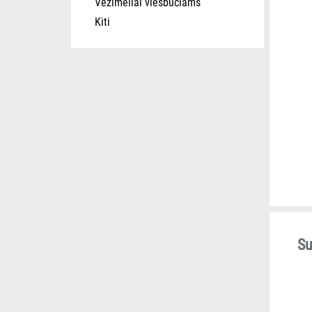
Vežimėliai viešbučiams
Kiti
Su