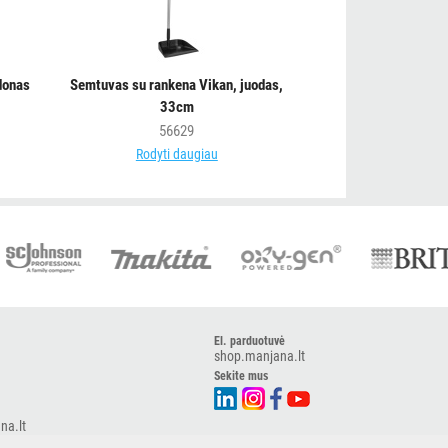
donas
Semtuvas su rankena Vikan, juodas,
33cm
56629
Rodyti daugiau
El. parduotuvė
shop.manjana.lt
Sekite mus
na.lt