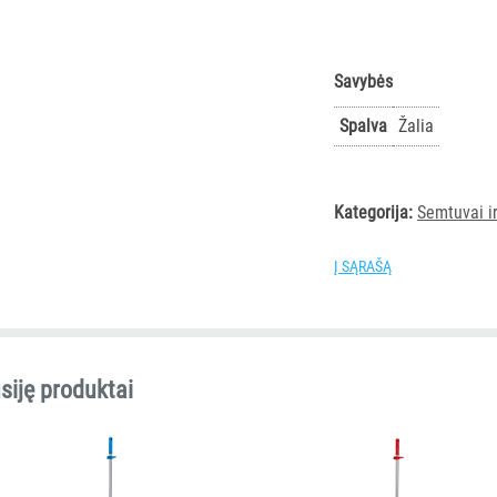
Savybės
Spalva
Žalia
Kategorija:
Semtuvai i
Į SĄRAŠĄ
siję produktai