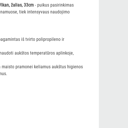
ikan, žalias, 33cm
- puikus pasirinkimas
k namuose, tiek intensyvaus naudojimo
pagamintas iš tvirto polipropileno ir
naudoti aukštos temperatūros aplinkoje,
ka maisto pramonei keliamus aukštus higienos
mus.