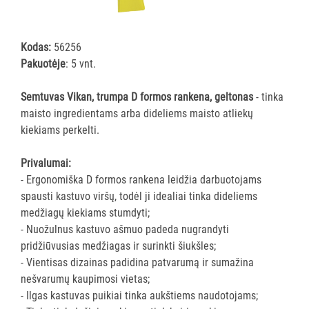
šluostės
Šluostės,
kempinės,
Kodas:
56256
šveistukai,
Pakuotėje
: 5 vnt.
šveitimo
padai
Semtuvas Vikan, trumpa D formos rankena, geltonas
- tinka
maisto ingredientams arba dideliems maisto atliekų
Įrankiai
kiekiams perkelti.
teritorijų
priežiūrai
Privalumai:
Maisto
- Ergonomiška D formos rankena leidžia darbuotojams
gamybos
spausti kastuvo viršų, todėl ji idealiai tinka dideliems
vietų
medžiagų kiekiams stumdyti;
valymas
- Nuožulnus kastuvo ašmuo padeda nugrandyti
Visi
pridžiūvusias medžiagas ir surinkti šiukšles;
Valymo
- Vientisas dizainas padidina patvarumą ir sumažina
šepečiai
nešvarumų kaupimosi vietas;
Nubraukėjai
- Ilgas kastuvas puikiai tinka aukštiems naudotojams;