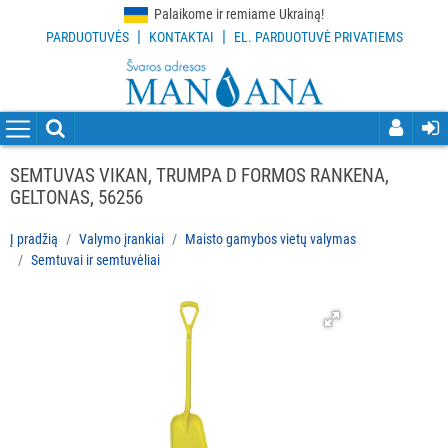
Palaikome ir remiame Ukrainą!
|
|
PARDUOTUVĖS
KONTAKTAI
EL. PARDUOTUVĖ PRIVATIEMS
VISOS
PREKĖS
VALYMO
PRIEMONĖS
SEMTUVAS VIKAN, TRUMPA D FORMOS RANKENA,
GELTONAS, 56256
VALYMO
ĮRANKIAI
Į pradžią
Valymo įrankiai
Maisto gamybos vietų valymas
Semtuvai ir semtuvėliai
Visi
Grindų
valymo
įrankiai
Langų
valymo
įrankiai
ir