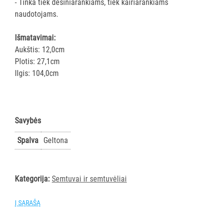
ir
- Tinka tiek dešiniarankiams, tiek kairiarankiams
gumos
naudotojams.
Kotai
Išmatavimai:
Teleskopiniai
Aukštis: 12,0cm
kotai
Plotis: 27,1cm
Gremžtukai,
Ilgis: 104,0cm
mentelės
Semtuvai
ir
semtuvėliai
Savybės
Kibirai
Spalva
Geltona
Dangčiai
kibirams
Kiti
Kategorija:
Semtuvai ir semtuvėliai
Pastatų
priežiūros
Į SĄRAŠĄ
vežimėliai
Pastatų