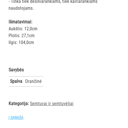
ir
- Tinka tiek dešiniarankiams, tiek kairiarankiams
gumos
naudotojams.
Kotai
Išmatavimai:
Teleskopiniai
Aukštis: 12,0cm
kotai
Plotis: 27,1cm
Gremžtukai,
Ilgis: 104,0cm
mentelės
Semtuvai
ir
semtuvėliai
Savybės
Kibirai
Spalva
Oranžinė
Dangčiai
kibirams
Kiti
Kategorija:
Semtuvai ir semtuvėliai
Pastatų
priežiūros
Į SĄRAŠĄ
vežimėliai
Pastatų