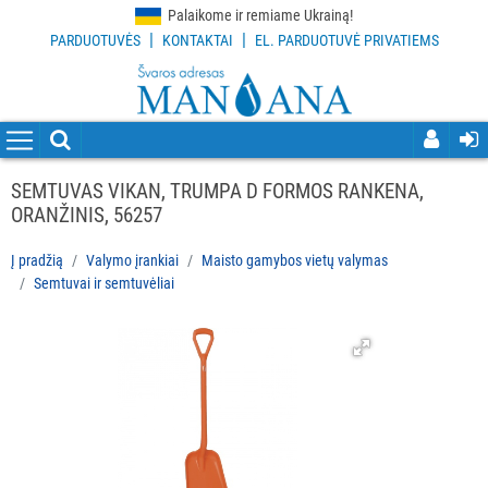
Palaikome ir remiame Ukrainą!
|
|
PARDUOTUVĖS
KONTAKTAI
EL. PARDUOTUVĖ PRIVATIEMS
VISOS
PREKĖS
VALYMO
PRIEMONĖS
SEMTUVAS VIKAN, TRUMPA D FORMOS RANKENA,
ORANŽINIS, 56257
VALYMO
ĮRANKIAI
Į pradžią
Valymo įrankiai
Maisto gamybos vietų valymas
Semtuvai ir semtuvėliai
Visi
Grindų
valymo
įrankiai
Langų
valymo
įrankiai
ir