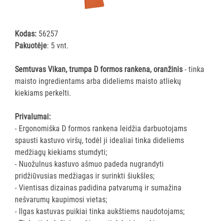
šluostės
Šluostės,
kempinės,
Kodas:
56257
šveistukai,
Pakuotėje
: 5 vnt.
šveitimo
padai
Semtuvas Vikan, trumpa D formos rankena, oranžinis
- tinka
maisto ingredientams arba dideliems maisto atliekų
Įrankiai
kiekiams perkelti.
teritorijų
priežiūrai
Privalumai:
Maisto
- Ergonomiška D formos rankena leidžia darbuotojams
gamybos
spausti kastuvo viršų, todėl ji idealiai tinka dideliems
vietų
medžiagų kiekiams stumdyti;
valymas
- Nuožulnus kastuvo ašmuo padeda nugrandyti
Visi
pridžiūvusias medžiagas ir surinkti šiukšles;
Valymo
- Vientisas dizainas padidina patvarumą ir sumažina
šepečiai
nešvarumų kaupimosi vietas;
Nubraukėjai
- Ilgas kastuvas puikiai tinka aukštiems naudotojams;