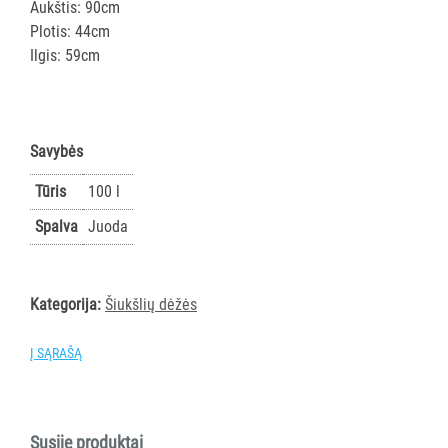
Aukštis: 90cm
AKSESUARAI
Plotis: 44cm
VIEŠBUČIAMS
Ilgis: 59cm
ĮRANGA
MAISTO
PRAMONEI
Savybės
POPIERIUS
Tūris
100 l
IR
Spalva
Juoda
JO
GAMINIAI
Kategorija:
Šiukšlių dėžės
LAIKIKLIAI
IR
Į SĄRAŠĄ
DOZATORIAI
BRITA
PROFESSIONAL
Susiję produktai