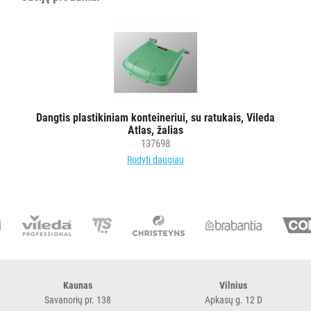
VANDENS
FILTRAI
VIENKARTINIAI
INDAI
STALO
Dangtis plastikiniam konteineriui, su ratukais, Vileda
DEKORAVIMO
Atlas, žalias
PRIEMONĖS
137698
Rodyti daugiau
ŠIUKŠLIŲ
DĖŽĖS
IR
MAIŠAI
Visi
Šiukšlių
Kaunas
Vilnius
dėžės
Savanorių pr. 138
Apkasų g. 12 D
Šiukšlių