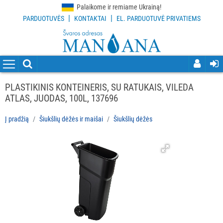
Palaikome ir remiame Ukrainą!
|
|
PARDUOTUVĖS
KONTAKTAI
EL. PARDUOTUVĖ PRIVATIEMS
VISOS
PREKĖS
VALYMO
PRIEMONĖS
PLASTIKINIS KONTEINERIS, SU RATUKAIS, VILEDA
ATLAS, JUODAS, 100L, 137696
VALYMO
ĮRANKIAI
Į pradžią
Šiukšlių dėžės ir maišai
Šiukšlių dėžės
APSAUGOS
PRIEMONĖS
PIRŠTINĖS
HIGIENAI
GRINDŲ
VALYMO