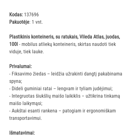
ĮRANGA
Kodas:
137696
Pakuotėje
: 1 vnt.
SKALBIMO
PRIEMONĖS
Plastikinis konteineris, su ratukais, Vileda Atlas, juodas,
100l
- mobilus atliekų konteineris, skirtas naudoti tiek
PURVĄ
viduje, tiek lauke.
SUGERIANTYS
KILIMĖLIAI
Privalumai:
- Fiksavimo žiedas – leidžia užrakinti dangtį pakabinama
ASMENS
spyna;
HIGIENOS
- Dideli guminiai ratai – lengvam ir tyliam judėjimui;
PRIEMONĖS
- Integruotas šiukšlių maišo laikiklis – užtikrina tinkamą
maišo laikymąsi;
SLAUGOS
- Aukštai esanti rankena – patogiam ir ergonomiškam
PREKĖS
transportavimui.
KOSMETIKA
Išmatavimai:
IR