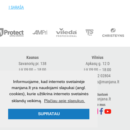
VANDENS
Į SĄRAŠĄ
FILTRAI
VIENKARTINIAI
INDAI
STALO
DEKORAVIMO
Kaunas
Vilnius
PRIEMONĖS
Savanorių pr. 138
Apkasų g. 12 D
I-V 09:00 – 18:00
I-V 09:00 – 18:00
ŠIUKŠLIŲ
+370 616 98170
+370 682 02804
DĖŽĖS
Informuojame, kad interneto svetainėje
expresskaunas@manjana.lt
expressvilnius@manjana.lt
IR
manjana.lt yra naudojami slapukai (angl.
cookies), kurie užtikrina interneto svetainės
MAIŠAI
Klaipėda
El. parduotuvė
shop.manjana.lt
sklandų veikimą.
Plačiau apie slapukus.
Baltijos pr. 26 B
Sekite mus
Visi
I-V 09:00 – 18:00
+370 616 76501
Šiukšlių
SUPRATAU
expressklaipeda@manjana.lt
dėžės
Šiukšlių