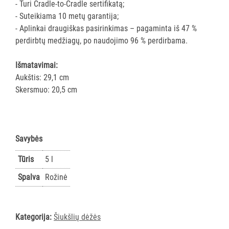
- Turi Cradle-to-Cradle sertifikatą;
AKSESUARAI
- Suteikiama 10 metų garantija;
VIEŠBUČIAMS
- Aplinkai draugiškas pasirinkimas – pagaminta iš 47 %
perdirbtų medžiagų, po naudojimo 96 % perdirbama.
ĮRANGA
MAISTO
Išmatavimai:
PRAMONEI
Aukštis: 29,1 cm
Skersmuo: 20,5 cm
POPIERIUS
IR
JO
GAMINIAI
Savybės
LAIKIKLIAI
Tūris
5 l
IR
Spalva
Rožinė
DOZATORIAI
BRITA
Kategorija:
Šiukšlių dėžės
PROFESSIONAL