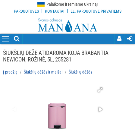
Palaikome ir remiame Ukrainą!
|
|
PARDUOTUVĖS
KONTAKTAI
EL. PARDUOTUVĖ PRIVATIEMS
VISOS
PREKĖS
VALYMO
PRIEMONĖS
ŠIUKŠLIŲ DĖŽĖ ATIDAROMA KOJA BRABANTIA
NEWICON, ROŽINĖ, 5L, 255281
VALYMO
ĮRANKIAI
Į pradžią
Šiukšlių dėžės ir maišai
Šiukšlių dėžės
APSAUGOS
PRIEMONĖS
PIRŠTINĖS
HIGIENAI
GRINDŲ
VALYMO