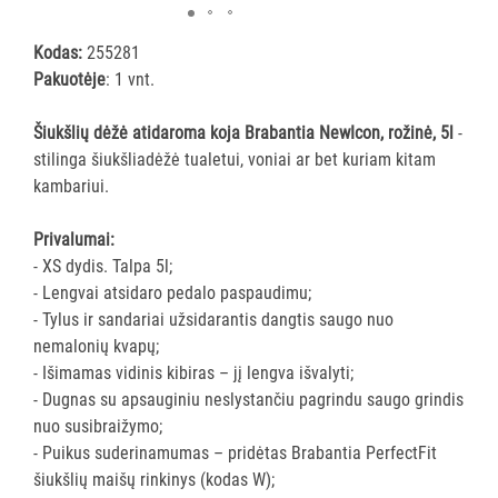
ĮRANGA
Kodas:
255281
Pakuotėje
: 1 vnt.
SKALBIMO
PRIEMONĖS
Šiukšlių dėžė atidaroma koja Brabantia NewIcon, rožinė, 5l
-
stilinga šiukšliadėžė tualetui, voniai ar bet kuriam kitam
PURVĄ
kambariui.
SUGERIANTYS
KILIMĖLIAI
Privalumai:
- XS dydis. Talpa 5l;
ASMENS
- Lengvai atsidaro pedalo paspaudimu;
HIGIENOS
- Tylus ir sandariai užsidarantis dangtis saugo nuo
PRIEMONĖS
nemalonių kvapų;
- Išimamas vidinis kibiras – jį lengva išvalyti;
SLAUGOS
- Dugnas su apsauginiu neslystančiu pagrindu saugo grindis
PREKĖS
nuo susibraižymo;
- Puikus suderinamumas – pridėtas Brabantia PerfectFit
KOSMETIKA
šiukšlių maišų rinkinys (kodas W);
IR