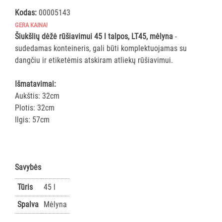
ĮRANGA
Kodas:
00005143
GERA KAINA!
SKALBIMO
Šiukšlių dėžė rūšiavimui 45 l talpos, LT45, mėlyna
-
PRIEMONĖS
sudedamas konteineris, gali būti komplektuojamas su
dangčiu ir etiketėmis atskiram atliekų rūšiavimui.
PURVĄ
Išmatavimai:
SUGERIANTYS
Aukštis: 32cm
KILIMĖLIAI
Plotis: 32cm
Ilgis: 57cm
ASMENS
HIGIENOS
PRIEMONĖS
Savybės
SLAUGOS
PREKĖS
Tūris
45 l
Spalva
Mėlyna
KOSMETIKA
IR