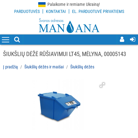
Palaikome ir remiame Ukrainą!
|
|
PARDUOTUVĖS
KONTAKTAI
EL. PARDUOTUVĖ PRIVATIEMS
VISOS
PREKĖS
VALYMO
PRIEMONĖS
ŠIUKŠLIŲ DĖŽĖ RŪŠIAVIMUI LT45, MĖLYNA, 00005143
VALYMO
Į pradžią
Šiukšlių dėžės ir maišai
Šiukšlių dėžės
ĮRANKIAI
APSAUGOS
PRIEMONĖS
PIRŠTINĖS
HIGIENAI
GRINDŲ
VALYMO