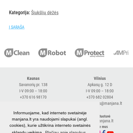
AKSESUARAI
VIEŠBUČIAMS
Kategorija:
Šiukšlių dėžės
ĮRANGA
Į SĄRAŠĄ
MAISTO
PRAMONEI
POPIERIUS
IR
JO
GAMINIAI
Kaunas
Vilnius
Savanorių pr. 138
Apkasų g. 12 D
I-V 09:00 – 18:00
I-V 09:00 – 18:00
LAIKIKLIAI
+370 616 98170
+370 682 02804
IR
expresskaunas@manjana.lt
expressvilnius@manjana.lt
DOZATORIAI
Informuojame, kad interneto svetainėje
Klaipėda
El. parduotuvė
manjana.lt yra naudojami slapukai (angl.
BRITA
shop.manjana.lt
Baltijos pr. 26 B
cookies), kurie užtikrina interneto svetainės
Sekite mus
PROFESSIONAL
I-V 09:00 – 18:00
sklandų veikimą.
Plačiau apie slapukus.