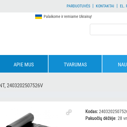
|
|
PARDUOTUVĖS
KONTAKTAI
EL.
Palaikome ir remiame Ukrainą!
APIE MUS
TVARUMAS
NAU
VNT, 2403202507526V
Kodas:
240320250752
Pakuočių dėžėje
: 28 vn