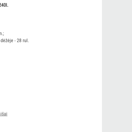
240l.
.;
, dėžėje - 28 rul.
išai