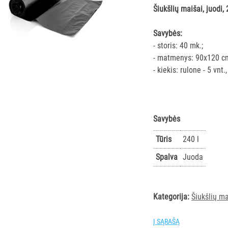
Šiukšlių maišai, juodi, 
Savybės:
- storis: 40 mk.;
- matmenys: 90x120 cm
- kiekis: rulone - 5 vnt.
Savybės
Tūris
240 l
Spalva
Juoda
Kategorija:
Šiukšlių ma
Į SĄRAŠĄ