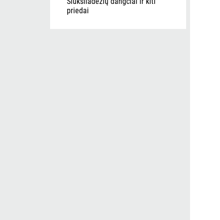
Šiukšliadėžių dangčiai ir kiti
priedai