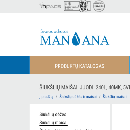
PRODUKTŲ KATALOGAS
ŠIUKŠLIŲ MAIŠAI, JUODI, 240L, 40MK, 5
Į pradžią
Šiukšlių dėžės ir maišai
Šiukšlių maišai
Šiukšlių dėžės
Šiukšlių maišai