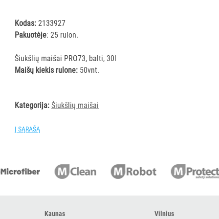
ĮRANGA
Kodas:
2133927
Pakuotėje
: 25 rulon.
SKALBIMO
PRIEMONĖS
Šiukšlių maišai PRO73, balti, 30l
Maišų kiekis rulone:
50vnt.
PURVĄ
SUGERIANTYS
KILIMĖLIAI
Kategorija:
Šiukšlių maišai
ASMENS
Į SĄRAŠĄ
HIGIENOS
PRIEMONĖS
SLAUGOS
PREKĖS
KOSMETIKA
Kaunas
Vilnius
IR