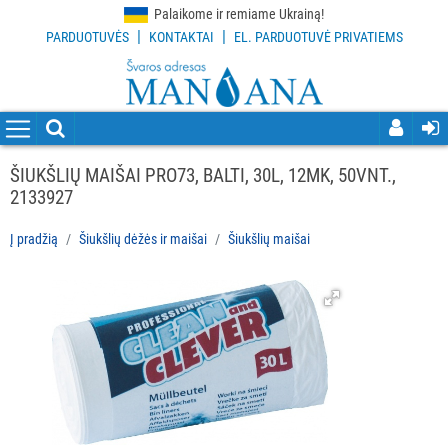
Palaikome ir remiame Ukrainą!
|
|
PARDUOTUVĖS
KONTAKTAI
EL. PARDUOTUVĖ PRIVATIEMS
VISOS
PREKĖS
VALYMO
PRIEMONĖS
ŠIUKŠLIŲ MAIŠAI PRO73, BALTI, 30L, 12MK, 50VNT.,
2133927
VALYMO
ĮRANKIAI
Į pradžią
Šiukšlių dėžės ir maišai
Šiukšlių maišai
APSAUGOS
PRIEMONĖS
PIRŠTINĖS
HIGIENAI
GRINDŲ
VALYMO