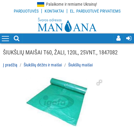
Palaikome ir remiame Ukrainą!
|
|
PARDUOTUVĖS
KONTAKTAI
EL. PARDUOTUVĖ PRIVATIEMS
VISOS
PREKĖS
VALYMO
PRIEMONĖS
ŠIUKŠLIŲ MAIŠAI T60, ŽALI, 120L, 25VNT., 1847082
VALYMO
Į pradžią
Šiukšlių dėžės ir maišai
Šiukšlių maišai
ĮRANKIAI
APSAUGOS
PRIEMONĖS
PIRŠTINĖS
HIGIENAI
GRINDŲ
VALYMO