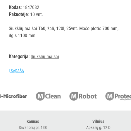
ĮRANGA
Kodas:
1847082
Pakuotėje
: 10 vnt.
SKALBIMO
PRIEMONĖS
Šiukšlių maišai T60, žali, 120l, 25vnt. Mašo plotis 700 mm,
ilgis 1100 mm.
PURVĄ
SUGERIANTYS
Kategorija:
Šiukšlių maišai
KILIMĖLIAI
Į SĄRAŠĄ
ASMENS
HIGIENOS
PRIEMONĖS
SLAUGOS
PREKĖS
KOSMETIKA
Kaunas
Vilnius
Savanorių pr. 138
Apkasų g. 12 D
IR