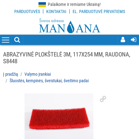
Palaikome ir remiame Ukrainą!
|
|
PARDUOTUVĖS
KONTAKTAI
EL. PARDUOTUVĖ PRIVATIEMS
VISOS
PREKĖS
VALYMO
PRIEMONĖS
ABRAZYVINĖ PLOKŠTELĖ 3M, 117X254 MM, RAUDONA,
S8448
VALYMO
ĮRANKIAI
Į pradžią
Valymo įrankiai
Šluostės, kempinės, šveistukai, šveitimo padai
Visi
Grindų
valymo
įrankiai
Langų
valymo
įrankiai
ir