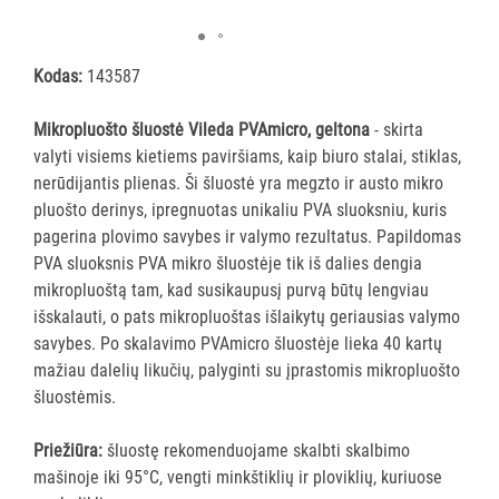
šluostės
Šluostės,
kempinės,
Kodas:
143587
šveistukai,
šveitimo
Mikropluošto šluostė Vileda PVAmicro, geltona
- skirta
padai
valyti visiems kietiems paviršiams, kaip biuro stalai, stiklas,
nerūdijantis plienas. Ši šluostė yra megzto ir austo mikro
Įrankiai
pluošto derinys, ipregnuotas unikaliu PVA sluoksniu, kuris
teritorijų
pagerina plovimo savybes ir valymo rezultatus. Papildomas
priežiūrai
PVA sluoksnis PVA mikro šluostėje tik iš dalies dengia
Maisto
mikropluoštą tam, kad susikaupusį purvą būtų lengviau
gamybos
išskalauti, o pats mikropluoštas išlaikytų geriausias valymo
vietų
savybes. Po skalavimo PVAmicro šluostėje lieka 40 kartų
valymas
mažiau dalelių likučių, palyginti su įprastomis mikropluošto
Pastatų
šluostėmis.
priežiūros
vežimėliai
Priežiūra:
šluostę rekomenduojame skalbti skalbimo
Pastatų
mašinoje iki 95°C, vengti minkštiklių ir ploviklių, kuriuose
priežiūros