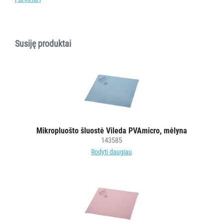
PURVĄ
SUGERIANTYS
KILIMĖLIAI
Susiję produktai
ASMENS
HIGIENOS
PRIEMONĖS
SLAUGOS
PREKĖS
Mikropluošto šluostė Vileda PVAmicro, mėlyna
143585
KOSMETIKA
Rodyti daugiau
IR
AKSESUARAI
VIEŠBUČIAMS
ĮRANGA