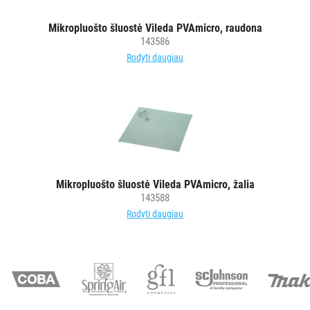
MAISTO
PRAMONEI
Mikropluošto šluostė Vileda PVAmicro, raudona
143586
POPIERIUS
Rodyti daugiau
IR
JO
GAMINIAI
LAIKIKLIAI
IR
DOZATORIAI
Mikropluošto šluostė Vileda PVAmicro, žalia
143588
BRITA
Rodyti daugiau
PROFESSIONAL
VANDENS
FILTRAI
VIENKARTINIAI
INDAI