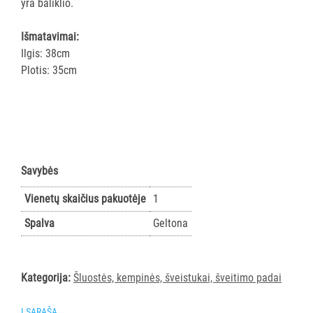
yra baliklio.
vežimėlių
aksesuarai
Išmatavimai:
Vežimėliai
Ilgis: 38cm
viešbučiams
Plotis: 35cm
Kiti
APSAUGOS
PRIEMONĖS
PIRŠTINĖS
Savybės
HIGIENAI
Vienetų skaičius pakuotėje
1
GRINDŲ
Spalva
Geltona
VALYMO
ĮRANGA
Kategorija:
Šluostės, kempinės, šveistukai, šveitimo padai
SKALBIMO
PRIEMONĖS
Į SĄRAŠĄ