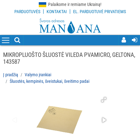
Palaikome ir remiame Ukrainą!
|
|
PARDUOTUVĖS
KONTAKTAI
EL. PARDUOTUVĖ PRIVATIEMS
VISOS
PREKĖS
VALYMO
PRIEMONĖS
MIKROPLUOŠTO ŠLUOSTĖ VILEDA PVAMICRO, GELTONA,
143587
VALYMO
ĮRANKIAI
Į pradžią
Valymo įrankiai
Šluostės, kempinės, šveistukai, šveitimo padai
Visi
Grindų
valymo
įrankiai
Langų
valymo
įrankiai
ir