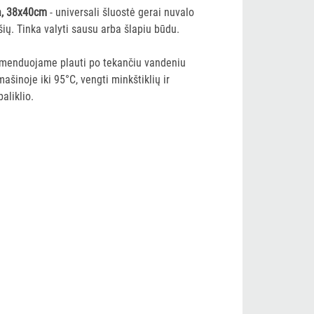
a, 38x40cm
- universali šluostė gerai nuvalo
šių. Tinka valyti sausu arba šlapiu būdu.
menduojame plauti po tekančiu vandeniu
ašinoje iki 95°C, vengti minkštiklių ir
baliklio.