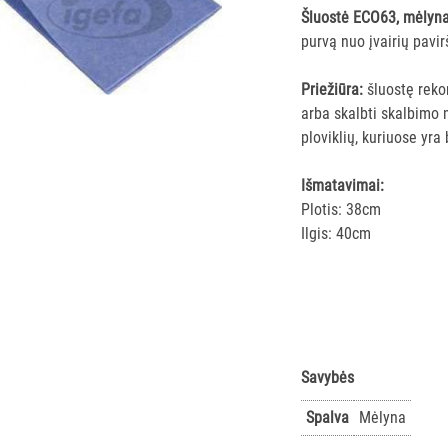
Šluostė ECO63, mėlyn
purvą nuo įvairių pavir
Priežiūra:
šluostę reko
arba skalbti skalbimo m
ploviklių, kuriuose yra 
Išmatavimai:
Plotis: 38cm
Ilgis: 40cm
Savybės
Spalva
Mėlyna