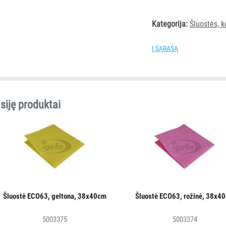
Kategorija:
Šluostės, k
Į SĄRAŠĄ
siję produktai
Šluostė ECO63, geltona, 38x40cm
Šluostė ECO63, rožinė, 38x4
5003375
5003374