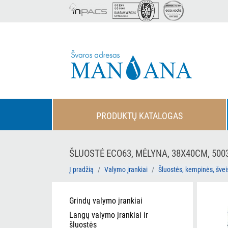
PRODUKTŲ KATALOGAS
ŠLUOSTĖ ECO63, MĖLYNA, 38X40CM, 500
Į pradžią
Valymo įrankiai
Šluostės, kempinės, švei
Grindų valymo įrankiai
Langų valymo įrankiai ir
šluostės