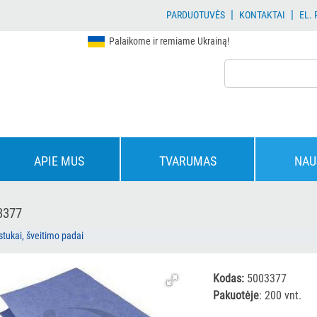
|
|
PARDUOTUVĖS
KONTAKTAI
EL.
Palaikome ir remiame Ukrainą!
APIE MUS
TVARUMAS
NAU
3377
stukai, šveitimo padai
Kodas:
5003377
Pakuotėje
: 200 vnt.