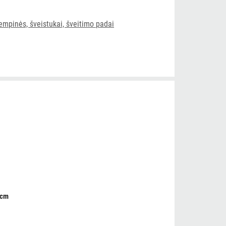
empinės, šveistukai, šveitimo padai
0cm