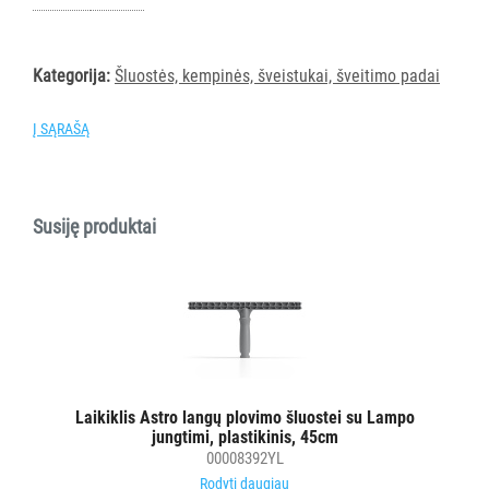
PURVĄ
SUGERIANTYS
Kategorija:
Šluostės, kempinės, šveistukai, šveitimo padai
KILIMĖLIAI
Į SĄRAŠĄ
ASMENS
HIGIENOS
PRIEMONĖS
Susiję produktai
SLAUGOS
PREKĖS
KOSMETIKA
IR
AKSESUARAI
VIEŠBUČIAMS
Laikiklis Astro langų plovimo šluostei su Lampo
jungtimi, plastikinis, 45cm
00008392YL
ĮRANGA
Rodyti daugiau