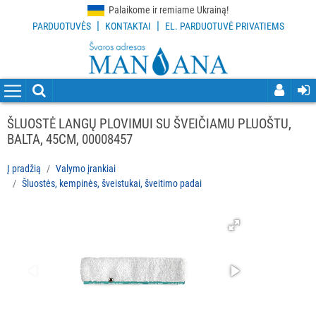
Palaikome ir remiame Ukrainą!
|
|
PARDUOTUVĖS
KONTAKTAI
EL. PARDUOTUVĖ PRIVATIEMS
VISOS
PREKĖS
VALYMO
PRIEMONĖS
ŠLUOSTĖ LANGŲ PLOVIMUI SU ŠVEIČIAMU PLUOŠTU,
BALTA, 45CM, 00008457
VALYMO
ĮRANKIAI
Į pradžią
Valymo įrankiai
Šluostės, kempinės, šveistukai, šveitimo padai
Visi
Grindų
valymo
įrankiai
Langų
valymo
įrankiai
ir