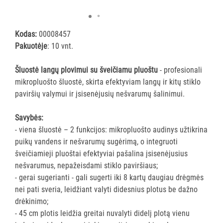
šluostės
Šluostės,
kempinės,
Kodas:
00008457
šveistukai,
Pakuotėje
: 10 vnt.
šveitimo
padai
Šluostė langų plovimui su šveičiamu pluoštu
- profesionali
mikropluošto šluostė, skirta efektyviam langų ir kitų stiklo
Įrankiai
paviršių valymui ir įsisenėjusių nešvarumų šalinimui.
teritorijų
priežiūrai
Savybės:
Maisto
- viena šluostė – 2 funkcijos: mikropluošto audinys užtikrina
gamybos
puikų vandens ir nešvarumų sugėrimą, o integruoti
vietų
šveičiamieji pluoštai efektyviai pašalina įsisenėjusius
valymas
nešvarumus, nepažeisdami stiklo paviršiaus;
Pastatų
- gerai sugerianti - gali sugerti iki 8 kartų daugiau drėgmės
priežiūros
nei pati sveria, leidžiant valyti didesnius plotus be dažno
vežimėliai
drėkinimo;
Pastatų
- 45 cm plotis leidžia greitai nuvalyti didelį plotą vienu
priežiūros