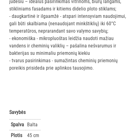
judesiu – idealus pasirinkimas vitrinoms, biurų langams,
vežimėlių
stikliniams fasadams ir kitiems didelio ploto stiklams;
aksesuarai
- daugkartinė ir ilgaamžė - atspari intensyviam naudojimui,
Vežimėliai
gali būti skalbiama (nenaudojant minkštiklių) iki 60°C
viešbučiams
temperatūros, neprarandant savo valymo savybių;
Kiti
- ekonomiška - mikropluoštas leidžia naudoti mažiau
vandens ir cheminių valiklių – pašalina nešvarumus ir
APSAUGOS
bakterijas su minimaliu priemonių kiekiu
PRIEMONĖS
- tvarus pasirinkimas - sumažintas cheminių priemonių
poreikis prisideda prie aplinkos tausojimo.
PIRŠTINĖS
HIGIENAI
GRINDŲ
VALYMO
ĮRANGA
Savybės
Spalva
Balta
SKALBIMO
PRIEMONĖS
Plotis
45 cm