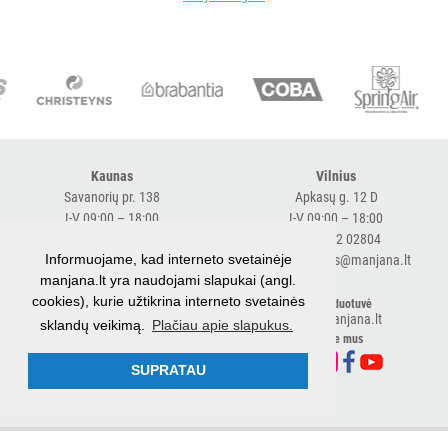
MAISTO
PRAMONEI
POPIERIUS
IR
JO
GAMINIAI
Kaunas
Vilnius
LAIKIKLIAI
Savanorių pr. 138
Apkasų g. 12 D
I-V 09:00 – 18:00
I-V 09:00 – 18:00
IR
+370 616 98170
+370 682 02804
DOZATORIAI
Informuojame, kad interneto svetainėje
expresskaunas@manjana.lt
expressvilnius@manjana.lt
manjana.lt yra naudojami slapukai (angl.
BRITA
cookies), kurie užtikrina interneto svetainės
Klaipėda
El. parduotuvė
PROFESSIONAL
shop.manjana.lt
sklandų veikimą.
Plačiau apie slapukus.
Baltijos pr. 26 B
Sekite mus
VANDENS
I-V 09:00 – 18:00
FILTRAI
+370 616 76501
SUPRATAU
expressklaipeda@manjana.lt
VIENKARTINIAI
INDAI
© 2026 UAB Manjana
Privatumo politika