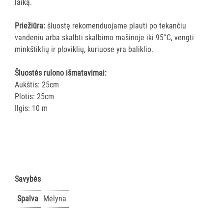
laiką.
vežimėlių
aksesuarai
Priežiūra:
šluostę rekomenduojame plauti po tekančiu
Vežimėliai
vandeniu arba skalbti skalbimo mašinoje iki 95°C, vengti
viešbučiams
minkštiklių ir ploviklių, kuriuose yra baliklio.
Kiti
Šluostės rulono išmatavimai:
APSAUGOS
Aukštis: 25cm
PRIEMONĖS
Plotis: 25cm
Ilgis: 10 m
PIRŠTINĖS
HIGIENAI
GRINDŲ
VALYMO
ĮRANGA
Savybės
Spalva
Mėlyna
SKALBIMO
PRIEMONĖS