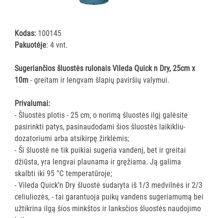
šluostės
Šluostės,
kempinės,
Kodas:
100145
šveistukai,
Pakuotėje
: 4 vnt.
šveitimo
padai
Sugeriančios šluostės rulonais Vileda Quick n Dry, 25cm x
10m
- greitam ir lengvam šlapių paviršių valymui.
Įrankiai
teritorijų
Privalumai:
priežiūrai
- Šluostės plotis - 25 cm, o norimą šluostės ilgį galėsite
Maisto
pasirinkti patys, pasinaudodami šios šluostės laikikliu-
gamybos
dozatoriumi arba atsikirpę žirklėmis;
vietų
- Ši šluostė ne tik puikiai sugeria vandenį, bet ir greitai
valymas
džiūsta, yra lengvai plaunama ir gręžiama. Ją galima
Pastatų
skalbti iki 95 °C temperatūroje;
priežiūros
- Vileda Quick’n Dry šluostė sudaryta iš 1/3 medvilnės ir 2/3
vežimėliai
celiuliozės, - tai garantuoja puikų vandens sugeriamumą bei
Pastatų
užtikrina ilgą šios minkštos ir lanksčios šluostės naudojimo
priežiūros