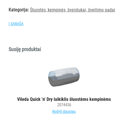
Kategorija:
Šluostės, kempinės, šveistukai, šveitimo padai
PURVĄ
SUGERIANTYS
KILIMĖLIAI
Į SĄRAŠĄ
ASMENS
HIGIENOS
Susiję produktai
PRIEMONĖS
SLAUGOS
PREKĖS
KOSMETIKA
IR
Vileda Quick 'n' Dry laikiklis šluostėms kempinėms
AKSESUARAI
2074436
VIEŠBUČIAMS
Rodyti daugiau
ĮRANGA