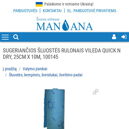
Palaikome ir remiame Ukrainą!
|
|
PARDUOTUVĖS
KONTAKTAI
EL. PARDUOTUVĖ PRIVATIEMS
VISOS
PREKĖS
VALYMO
PRIEMONĖS
SUGERIANČIOS ŠLUOSTĖS RULONAIS VILEDA QUICK N
DRY, 25CM X 10M, 100145
VALYMO
ĮRANKIAI
Į pradžią
Valymo įrankiai
Šluostės, kempinės, šveistukai, šveitimo padai
Visi
Grindų
valymo
įrankiai
Langų
valymo
įrankiai
ir