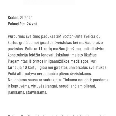
šluostės
Šluostės,
kempinės,
Kodas:
SL2020
šveistukai,
Pakuotėje
: 24 vnt.
šveitimo
padai
Purpurinis šveitimo padukas 3M Scotch-Brite šveičia du
kartus greičiau nei įprastas šveistukas bei mažiau braižo
Įrankiai
paviršius. Palieka 11 kartų mažiau įbrežimų, unikali atvira
teritorijų
konstrukcija leidžia lengvai išskalauti maisto likučius.
priežiūrai
Pagamintas iš tvirtos ir ilgaamžiškos medžiagos, kuri
Maisto
tarnauja 10 kartų ilgiau nei įprastas universalus šveistukas.
gamybos
Puiki alternatyva nerudijančio plieno šveistukams.
vietų
Naudojama sausa ar sudrekinta. Tinkama naudoti: puodams
valymas
ir keptuvėms, virtuvės įrangai, nerudijančiam plienui,
Pastatų
įrankiams, stalviršiams.
priežiūros
vežimėliai
Pastatų
priežiūros