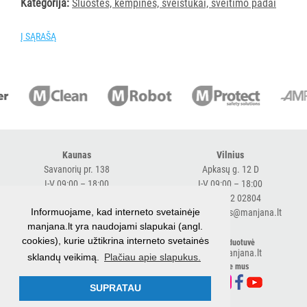
Kategorija:
Šluostės, kempinės, šveistukai, šveitimo padai
vežimėlių
aksesuarai
Į SĄRAŠĄ
Vežimėliai
viešbučiams
Kiti
APSAUGOS
PRIEMONĖS
Kaunas
Vilnius
PIRŠTINĖS
Savanorių pr. 138
Apkasų g. 12 D
HIGIENAI
I-V 09:00 – 18:00
I-V 09:00 – 18:00
+370 616 98170
+370 682 02804
Informuojame, kad interneto svetainėje
GRINDŲ
expresskaunas@manjana.lt
expressvilnius@manjana.lt
manjana.lt yra naudojami slapukai (angl.
VALYMO
cookies), kurie užtikrina interneto svetainės
Klaipėda
El. parduotuvė
ĮRANGA
shop.manjana.lt
sklandų veikimą.
Plačiau apie slapukus.
Baltijos pr. 26 B
Sekite mus
I-V 09:00 – 18:00
SKALBIMO
+370 616 76501
SUPRATAU
PRIEMONĖS
expressklaipeda@manjana.lt