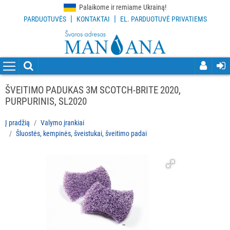
Palaikome ir remiame Ukrainą!
|
|
PARDUOTUVĖS
KONTAKTAI
EL. PARDUOTUVĖ PRIVATIEMS
VISOS
PREKĖS
VALYMO
PRIEMONĖS
ŠVEITIMO PADUKAS 3M SCOTCH-BRITE 2020,
PURPURINIS, SL2020
VALYMO
ĮRANKIAI
Į pradžią
Valymo įrankiai
Šluostės, kempinės, šveistukai, šveitimo padai
Visi
Grindų
valymo
įrankiai
Langų
valymo
įrankiai
ir