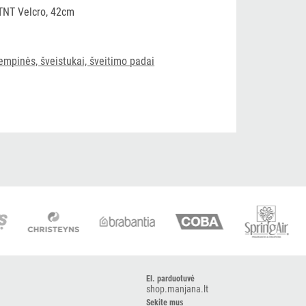
 TNT Velcro, 42cm
empinės, šveistukai, šveitimo padai
El. parduotuvė
shop.manjana.lt
Sekite mus