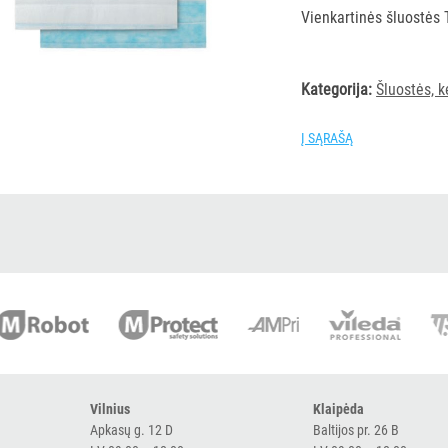
Vienkartinės šluostės
Kategorija:
Šluostės, k
Į SĄRAŠĄ
Vilnius
Klaipėda
Apkasų g. 12 D
Baltijos pr. 26 B