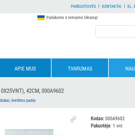
|
|
PARDUOTUVĖS
KONTAKTAI
EL.
Palaikome ir remiame Ukrainą!
APIE MUS
TVARUMAS
NAU
0X25VNT), 42CM, 000A9602
stukai, šveitimo padai
Kodas:
000A9602
Pakuotėje
: 1 vnt.