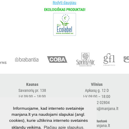
Rodyti daugiau
su
EKOLOGIŠKAS PRODUKTAS!
purkštukais
Asmens
apsaugos
priemonėms
Kiti
BRITA
PROFESSIONAL
VANDENS
FILTRAI
Kaunas
Vilnius
VIENKARTINIAI
Savanorių pr. 138
Apkasų g. 12 D
INDAI
I-V 09:00 – 18:00
I-V 09:00 – 18:00
+370 616 98170
+370 682 02804
STALO
Informuojame, kad interneto svetainėje
expresskaunas@manjana.lt
expressvilnius@manjana.lt
manjana.lt yra naudojami slapukai (angl.
DEKORAVIMO
cookies), kurie užtikrina interneto svetainės
PRIEMONĖS
Klaipėda
El. parduotuvė
shop.manjana.lt
sklandų veikimą.
Plačiau apie slapukus.
Baltijos pr. 26 B