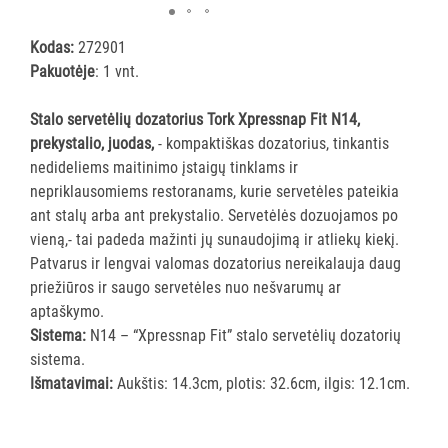
ĮRANGA
Kodas:
272901
Pakuotėje
: 1 vnt.
SKALBIMO
PRIEMONĖS
Stalo servetėlių dozatorius Tork Xpressnap Fit N14,
prekystalio, juodas,
- kompaktiškas dozatorius, tinkantis
PURVĄ
nedideliems maitinimo įstaigų tinklams ir
SUGERIANTYS
nepriklausomiems restoranams, kurie servetėles pateikia
KILIMĖLIAI
ant stalų arba ant prekystalio. Servetėlės dozuojamos po
vieną,- tai padeda mažinti jų sunaudojimą ir atliekų kiekį.
ASMENS
Patvarus ir lengvai valomas dozatorius nereikalauja daug
HIGIENOS
priežiūros ir saugo servetėles nuo nešvarumų ar
PRIEMONĖS
aptaškymo.
Sistema:
N14 – “Xpressnap Fit” stalo servetėlių dozatorių
SLAUGOS
sistema.
PREKĖS
Išmatavimai:
Aukštis: 14.3cm, plotis: 32.6cm, ilgis: 12.1cm.
KOSMETIKA
IR