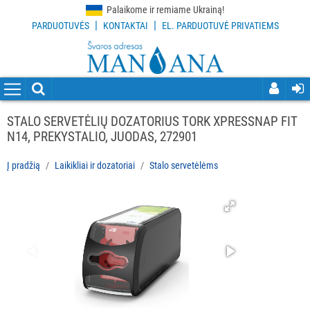
Palaikome ir remiame Ukrainą!
|
|
PARDUOTUVĖS
KONTAKTAI
EL. PARDUOTUVĖ PRIVATIEMS
VISOS
PREKĖS
VALYMO
PRIEMONĖS
STALO SERVETĖLIŲ DOZATORIUS TORK XPRESSNAP FIT
N14, PREKYSTALIO, JUODAS, 272901
VALYMO
ĮRANKIAI
Į pradžią
Laikikliai ir dozatoriai
Stalo servetėlėms
APSAUGOS
PRIEMONĖS
PIRŠTINĖS
HIGIENAI
GRINDŲ
VALYMO