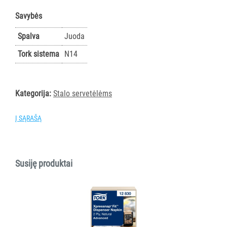
AKSESUARAI
Savybės
VIEŠBUČIAMS
Spalva
Juoda
ĮRANGA
Tork sistema
N14
MAISTO
PRAMONEI
Kategorija:
Stalo servetėlėms
POPIERIUS
IR
Į SĄRAŠĄ
JO
GAMINIAI
LAIKIKLIAI
Susiję produktai
IR
DOZATORIAI
Visi
Rankšluostiniam