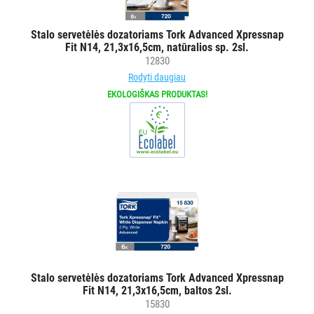
popieriui
Tualetiniam
Stalo servetėlės dozatoriams Tork Advanced Xpressnap
popieriui
Fit N14, 21,3x16,5cm, natūralios sp. 2sl.
Pramoniniam
12830
popieriui
Rodyti daugiau
Stalo
EKOLOGIŠKAS PRODUKTAS!
servetėlėms
Rankų
muilui/rankų
dezinfekcijos
priemonėms/kremams
Veido
servetėlėms
Valymo
-
dezinfekavimo
Stalo servetėlės dozatoriams Tork Advanced Xpressnap
priemonėms
Fit N14, 21,3x16,5cm, baltos 2sl.
15830
Buteliukai