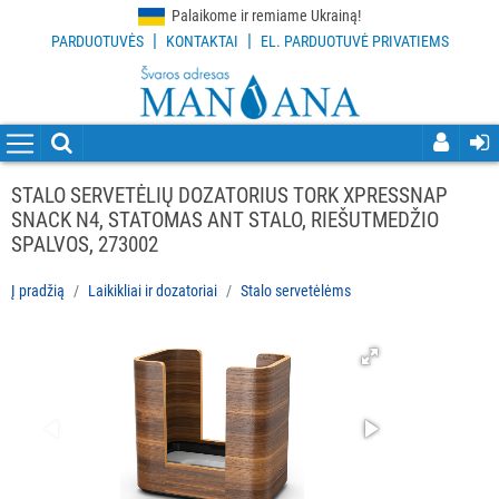
Palaikome ir remiame Ukrainą!
|
|
PARDUOTUVĖS
KONTAKTAI
EL. PARDUOTUVĖ PRIVATIEMS
VISOS
PREKĖS
VALYMO
PRIEMONĖS
STALO SERVETĖLIŲ DOZATORIUS TORK XPRESSNAP
SNACK N4, STATOMAS ANT STALO, RIEŠUTMEDŽIO
VALYMO
SPALVOS, 273002
ĮRANKIAI
Į pradžią
Laikikliai ir dozatoriai
Stalo servetėlėms
APSAUGOS
PRIEMONĖS
PIRŠTINĖS
HIGIENAI
GRINDŲ
VALYMO