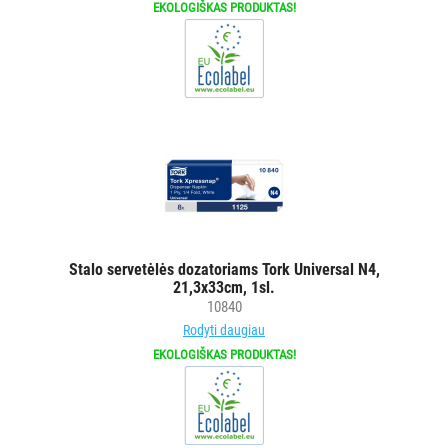
EKOLOGIŠKAS PRODUKTAS!
su
purkštukais
Asmens
apsaugos
priemonėms
Kiti
BRITA
PROFESSIONAL
VANDENS
FILTRAI
Stalo servetėlės dozatoriams Tork Universal N4,
21,3x33cm, 1sl.
VIENKARTINIAI
10840
INDAI
Rodyti daugiau
EKOLOGIŠKAS PRODUKTAS!
STALO
DEKORAVIMO
PRIEMONĖS