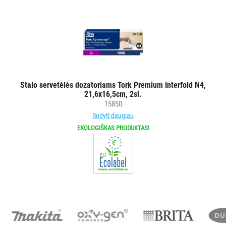
ŠIUKŠLIŲ
DĖŽĖS
IR
MAIŠAI
KITOS
Stalo servetėlės dozatoriams Tork Premium Interfold N4,
PREKĖS
21,6x16,5cm, 2sl.
15850
Rodyti daugiau
EKOLOGIŠKAS PRODUKTAS!