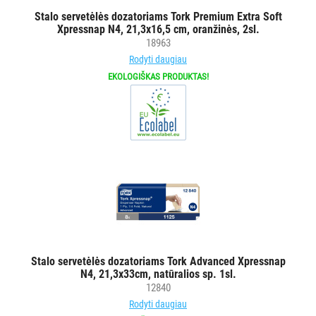
popieriui
Stalo servetėlės dozatoriams Tork Premium Extra Soft
Tualetiniam
Xpressnap N4, 21,3x16,5 cm, oranžinės, 2sl.
popieriui
18963
Pramoniniam
Rodyti daugiau
popieriui
EKOLOGIŠKAS PRODUKTAS!
Stalo
servetėlėms
Rankų
muilui/rankų
dezinfekcijos
priemonėms/kremams
Veido
servetėlėms
Valymo
-
Stalo servetėlės dozatoriams Tork Advanced Xpressnap
dezinfekavimo
N4, 21,3x33cm, natūralios sp. 1sl.
priemonėms
12840
Rodyti daugiau
Buteliukai