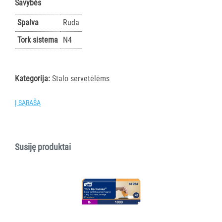
Savybės
AKSESUARAI
VIEŠBUČIAMS
Spalva
Ruda
Tork sistema
N4
ĮRANGA
MAISTO
PRAMONEI
Kategorija:
Stalo servetėlėms
POPIERIUS
Į SĄRAŠĄ
IR
JO
GAMINIAI
Susiję produktai
LAIKIKLIAI
IR
DOZATORIAI
Visi
Rankšluostiniam