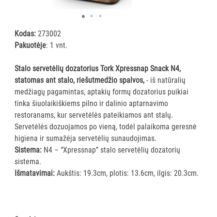
ĮRANGA
Kodas:
273002
SKALBIMO
Pakuotėje
: 1 vnt.
PRIEMONĖS
Stalo servetėlių dozatorius Tork Xpressnap Snack N4,
PURVĄ
statomas ant stalo, riešutmedžio spalvos,
- iš natūralių
SUGERIANTYS
medžiagų pagamintas, aptakių formų dozatorius puikiai
KILIMĖLIAI
tinka šiuolaikiškiems pilno ir dalinio aptarnavimo
restoranams, kur servetėlės pateikiamos ant stalų.
ASMENS
Servetėlės dozuojamos po vieną, todėl palaikoma geresnė
HIGIENOS
higiena ir sumažėja servetėlių sunaudojimas.
PRIEMONĖS
Sistema:
N4 – “Xpressnap” stalo servetėlių dozatorių
sistema.
SLAUGOS
Išmatavimai:
Aukštis: 19.3cm, plotis: 13.6cm, ilgis: 20.3cm.
PREKĖS
KOSMETIKA
IR