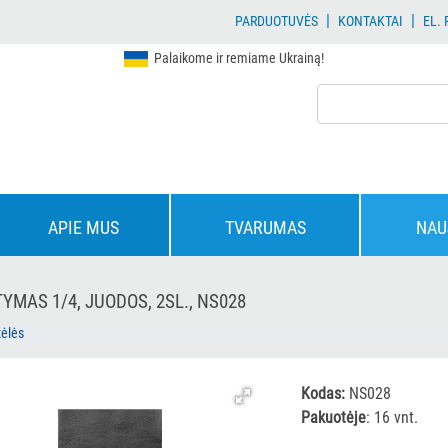
|
|
PARDUOTUVĖS
KONTAKTAI
EL.
Palaikome ir remiame Ukrainą!
APIE MUS
TVARUMAS
NAU
MAS 1/4, JUODOS, 2SL., NS028
tėlės
Kodas:
NS028
Pakuotėje
: 16 vnt.