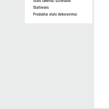
Stalo takeliai, užtiesalai
Staltiesės
Produktai stalo dekoravimui