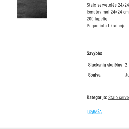
Stalo servetėlės 24x24
Išmatavimai 24×24 cm
200 lapelių
Pagaminta Ukrainoje.
Savybės
Sluoksnių skaičius
2
Spalva
J
Kategorija:
Stalo serve
Į SĄRAŠĄ