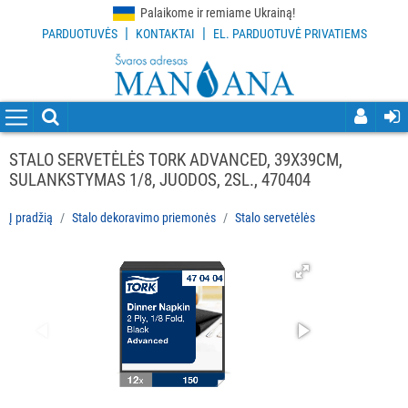
Palaikome ir remiame Ukrainą!
|
|
PARDUOTUVĖS
KONTAKTAI
EL. PARDUOTUVĖ PRIVATIEMS
VISOS
PREKĖS
VALYMO
PRIEMONĖS
STALO SERVETĖLĖS TORK ADVANCED, 39X39CM,
SULANKSTYMAS 1/8, JUODOS, 2SL., 470404
VALYMO
ĮRANKIAI
Į pradžią
Stalo dekoravimo priemonės
Stalo servetėlės
APSAUGOS
PRIEMONĖS
PIRŠTINĖS
HIGIENAI
GRINDŲ
VALYMO