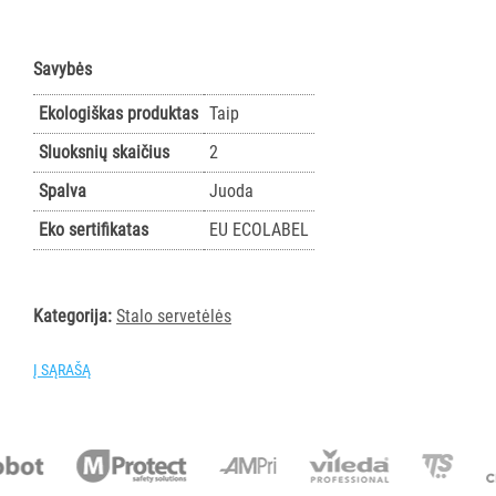
AKSESUARAI
VIEŠBUČIAMS
Savybės
ĮRANGA
Ekologiškas produktas
Taip
MAISTO
PRAMONEI
Sluoksnių skaičius
2
Spalva
Juoda
POPIERIUS
Eko sertifikatas
EU ECOLABEL
IR
JO
GAMINIAI
Kategorija:
Stalo servetėlės
LAIKIKLIAI
IR
Į SĄRAŠĄ
DOZATORIAI
BRITA
PROFESSIONAL