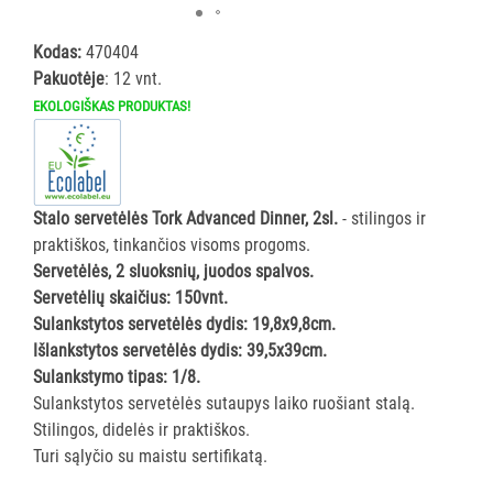
ĮRANGA
Kodas:
470404
Pakuotėje
: 12 vnt.
SKALBIMO
PRIEMONĖS
EKOLOGIŠKAS PRODUKTAS!
PURVĄ
SUGERIANTYS
KILIMĖLIAI
Stalo servetėlės Tork Advanced Dinner, 2sl.
- stilingos ir
praktiškos, tinkančios visoms progoms.
ASMENS
Servetėlės, 2 sluoksnių, juodos spalvos.
HIGIENOS
Servetėlių skaičius: 150vnt.
PRIEMONĖS
Sulankstytos servetėlės dydis: 19,8x9,8cm.
Išlankstytos servetėlės dydis: 39,5x39cm.
SLAUGOS
Sulankstymo tipas: 1/8.
PREKĖS
Sulankstytos servetėlės sutaupys laiko ruošiant stalą.
Stilingos, didelės ir praktiškos.
Turi sąlyčio su maistu sertifikatą.
KOSMETIKA
IR