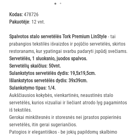
ĮRANGA
Kodas:
478726
Pakuotėje
: 12 vnt.
SKALBIMO
PRIEMONĖS
Spalvotos stalo servetėlės Tork Premium LinStyle
- tai
prabangios tekstilės išvaizdos ir pojūčio servetėlės, skirtos
PURVĄ
restoranams, kur ypatingai svarbu padaryti įspūdį svečiams.
SUGERIANTYS
Servetėlės, 1 sluoksnio, juodos spalvos.
KILIMĖLIAI
Servetėlių skaičius: 50vnt.
Sulankstytos servetėlės dydis: 19,5x19,5cm.
ASMENS
Išlankstytos servetėlės dydis: 39x39cm.
HIGIENOS
Sulankstymo tipas: 1/4.
PRIEMONĖS
Aukščiausios kokybės, vienkartinės, neaustinės stalo
servetėlės, kurios vizualiai ir liečiant atrodo lyg pagamintos
SLAUGOS
iš tekstilės.
PREKĖS
Gerokai minkštesnės ir storesnės nei įprastos popierinės
servetėlės, itin gerai sugeriančios.
KOSMETIKA
Patogios ir elegantiškos - be jokių papildomų skalbimo
IR