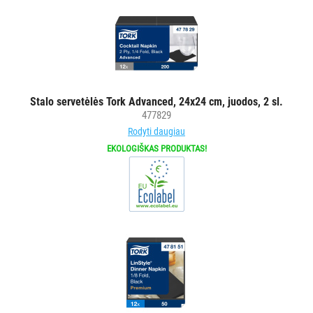
VANDENS
FILTRAI
VIENKARTINIAI
INDAI
Stalo servetėlės Tork Advanced, 24x24 cm, juodos, 2 sl.
STALO
477829
DEKORAVIMO
Rodyti daugiau
PRIEMONĖS
EKOLOGIŠKAS PRODUKTAS!
Visi
Servetėlės
į
dozatorius
Stalo
servetėlės
Stalo
takeliai,
užtiesalai