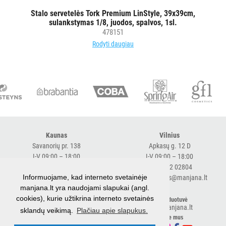
Staltiesės
Stalo servetelės Tork Premium LinStyle, 39x39cm,
sulankstymas 1/8, juodos, spalvos, 1sl.
Produktai
478151
stalo
Rodyti daugiau
dekoravimui
ŠIUKŠLIŲ
DĖŽĖS
IR
MAIŠAI
KITOS
Kaunas
Vilnius
PREKĖS
Savanorių pr. 138
Apkasų g. 12 D
I-V 09:00 – 18:00
I-V 09:00 – 18:00
+370 616 98170
+370 682 02804
Informuojame, kad interneto svetainėje
expresskaunas@manjana.lt
expressvilnius@manjana.lt
manjana.lt yra naudojami slapukai (angl.
cookies), kurie užtikrina interneto svetainės
Klaipėda
El. parduotuvė
shop.manjana.lt
sklandų veikimą.
Plačiau apie slapukus.
Baltijos pr. 26 B
Sekite mus
I-V 09:00 – 18:00