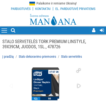
Palaikome ir remiame Ukrainą!
|
|
PARDUOTUVĖS
KONTAKTAI
EL. PARDUOTUVĖ PRIVATIEMS
VISOS
PREKĖS
VALYMO
PRIEMONĖS
STALO SERVETELĖS TORK PREMIUM LINSTYLE,
39X39CM, JUODOS, 1SL., 478726
VALYMO
ĮRANKIAI
Į pradžią
Stalo dekoravimo priemonės
Stalo servetėlės
APSAUGOS
PRIEMONĖS
PIRŠTINĖS
HIGIENAI
GRINDŲ
VALYMO