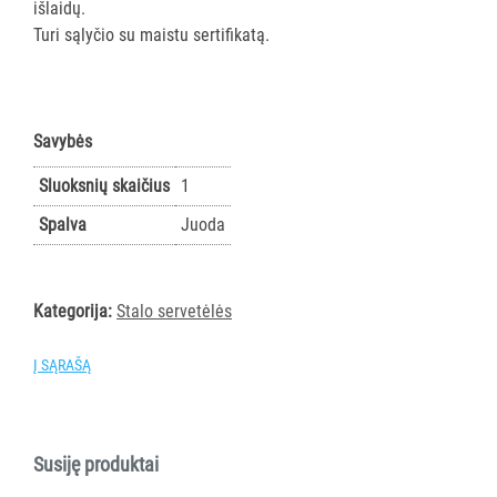
išlaidų.
AKSESUARAI
Turi sąlyčio su maistu sertifikatą.
VIEŠBUČIAMS
ĮRANGA
MAISTO
Savybės
PRAMONEI
Sluoksnių skaičius
1
POPIERIUS
Spalva
Juoda
IR
JO
GAMINIAI
Kategorija:
Stalo servetėlės
LAIKIKLIAI
Į SĄRAŠĄ
IR
DOZATORIAI
BRITA
Susiję produktai
PROFESSIONAL