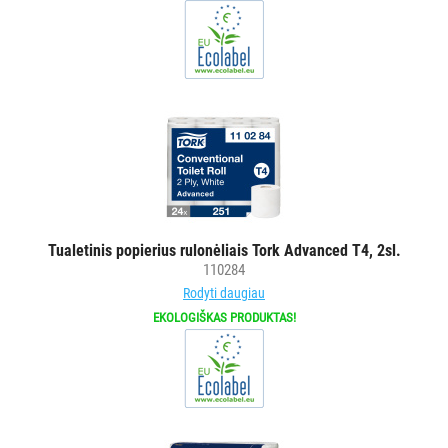
ŠIUKŠLIŲ
DĖŽĖS
IR
MAIŠAI
KITOS
PREKĖS
Tualetinis popierius rulonėliais Tork Advanced T4, 2sl.
110284
Rodyti daugiau
EKOLOGIŠKAS PRODUKTAS!