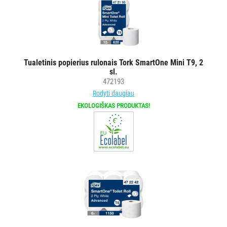
popieriui
Tualetiniam
popieriui
Pramoniniam
popieriui
Tualetinis popierius rulonais Tork SmartOne Mini T9, 2
Stalo
sl.
servetėlėms
472193
Rankų
Rodyti daugiau
muilui/rankų
EKOLOGIŠKAS PRODUKTAS!
dezinfekcijos
priemonėms/kremams
Veido
servetėlėms
Valymo
-
dezinfekavimo
priemonėms
Buteliukai