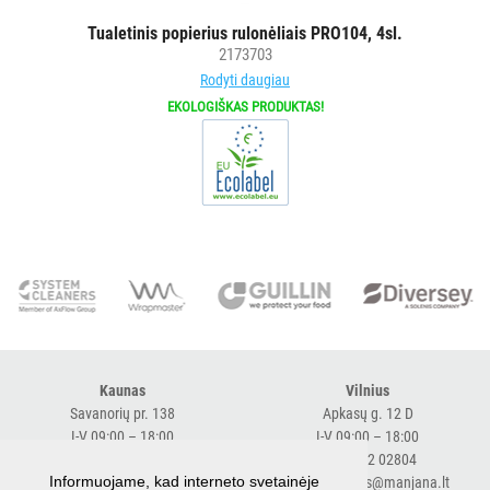
Tualetinis popierius rulonėliais PRO104, 4sl.
2173703
Rodyti daugiau
EKOLOGIŠKAS PRODUKTAS!
Kaunas
Vilnius
Savanorių pr. 138
Apkasų g. 12 D
I-V 09:00 – 18:00
I-V 09:00 – 18:00
+370 616 98170
+370 682 02804
Informuojame, kad interneto svetainėje
expresskaunas@manjana.lt
expressvilnius@manjana.lt