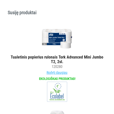
AKSESUARAI
VIEŠBUČIAMS
Susiję produktai
ĮRANGA
MAISTO
PRAMONEI
POPIERIUS
IR
Tualetinis popierius rulonais Tork Advanced Mini Jumbo
JO
T2, 2sl.
GAMINIAI
120280
Rodyti daugiau
LAIKIKLIAI
EKOLOGIŠKAS PRODUKTAS!
IR
DOZATORIAI
Visi
Rankšluostiniam