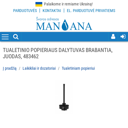
Palaikome ir remiame Ukrainą!
|
|
PARDUOTUVĖS
KONTAKTAI
EL. PARDUOTUVĖ PRIVATIEMS
VISOS
PREKĖS
VALYMO
PRIEMONĖS
TUALETINIO POPIERIAUS DALYTUVAS BRABANTIA,
JUODAS, 483462
VALYMO
ĮRANKIAI
Į pradžią
Laikikliai ir dozatoriai
Tualetiniam popieriui
APSAUGOS
PRIEMONĖS
PIRŠTINĖS
HIGIENAI
GRINDŲ
VALYMO