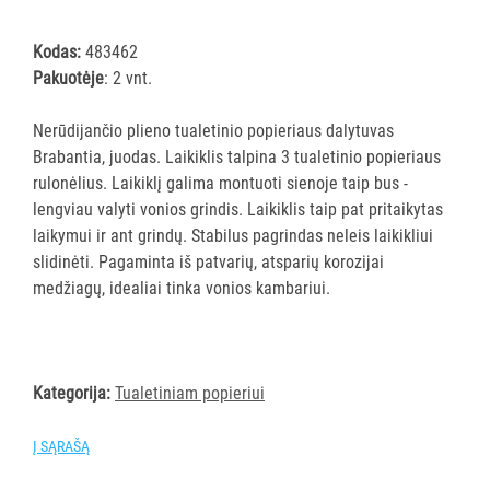
ĮRANGA
Kodas:
483462
Pakuotėje
: 2 vnt.
SKALBIMO
PRIEMONĖS
Nerūdijančio plieno tualetinio popieriaus dalytuvas
Brabantia, juodas. Laikiklis talpina 3 tualetinio popieriaus
PURVĄ
rulonėlius. Laikiklį galima montuoti sienoje taip bus -
SUGERIANTYS
lengviau valyti vonios grindis. Laikiklis taip pat pritaikytas
KILIMĖLIAI
laikymui ir ant grindų. Stabilus pagrindas neleis laikikliui
slidinėti. Pagaminta iš patvarių, atsparių korozijai
ASMENS
medžiagų, idealiai tinka vonios kambariui.
HIGIENOS
PRIEMONĖS
SLAUGOS
Kategorija:
Tualetiniam popieriui
PREKĖS
Į SĄRAŠĄ
KOSMETIKA
IR