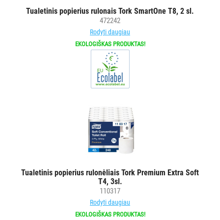
su
Tualetinis popierius rulonais Tork SmartOne T8, 2 sl.
purkštukais
472242
Asmens
Rodyti daugiau
apsaugos
EKOLOGIŠKAS PRODUKTAS!
priemonėms
Kiti
BRITA
PROFESSIONAL
VANDENS
FILTRAI
VIENKARTINIAI
INDAI
Tualetinis popierius rulonėliais Tork Premium Extra Soft
T4, 3sl.
STALO
110317
DEKORAVIMO
Rodyti daugiau
PRIEMONĖS
EKOLOGIŠKAS PRODUKTAS!