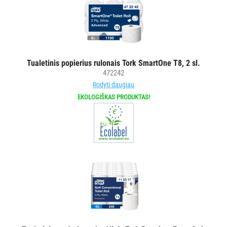
ŠIUKŠLIŲ
DĖŽĖS
IR
MAIŠAI
Tualetinis popierius rulonais Tork SmartOne T8, 2 sl.
472242
KITOS
Rodyti daugiau
PREKĖS
EKOLOGIŠKAS PRODUKTAS!