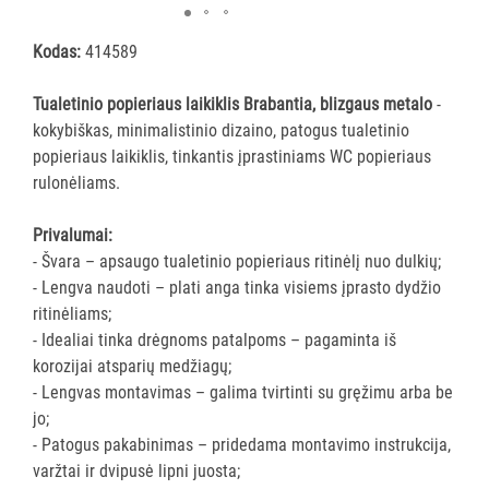
ĮRANGA
Kodas:
414589
SKALBIMO
Tualetinio popieriaus laikiklis Brabantia, blizgaus metalo
-
PRIEMONĖS
kokybiškas, minimalistinio dizaino, patogus tualetinio
popieriaus laikiklis, tinkantis įprastiniams WC popieriaus
PURVĄ
rulonėliams.
SUGERIANTYS
KILIMĖLIAI
Privalumai:
- Švara – apsaugo tualetinio popieriaus ritinėlį nuo dulkių;
ASMENS
- Lengva naudoti – plati anga tinka visiems įprasto dydžio
HIGIENOS
ritinėliams;
PRIEMONĖS
- Idealiai tinka drėgnoms patalpoms – pagaminta iš
korozijai atsparių medžiagų;
SLAUGOS
- Lengvas montavimas – galima tvirtinti su gręžimu arba be
PREKĖS
jo;
- Patogus pakabinimas – pridedama montavimo instrukcija,
KOSMETIKA
varžtai ir dvipusė lipni juosta;
IR