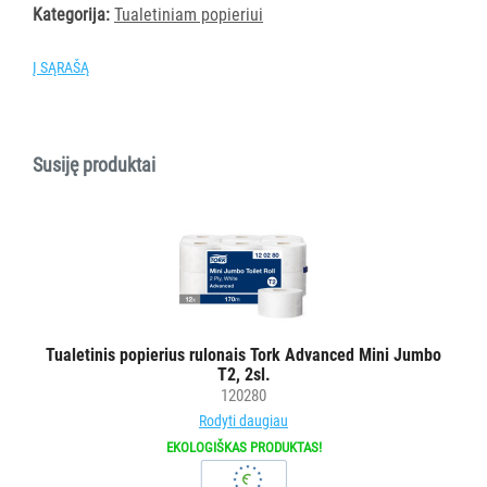
popieriui
Kategorija:
Tualetiniam popieriui
Tualetiniam
popieriui
Į SĄRAŠĄ
Pramoniniam
popieriui
Stalo
Susiję produktai
servetėlėms
Rankų
muilui/rankų
dezinfekcijos
priemonėms/kremams
Veido
servetėlėms
Tualetinis popierius rulonais Tork Advanced Mini Jumbo
Valymo
T2, 2sl.
-
120280
dezinfekavimo
Rodyti daugiau
priemonėms
EKOLOGIŠKAS PRODUKTAS!
Buteliukai