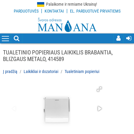
Palaikome ir remiame Ukrainą!
|
|
PARDUOTUVĖS
KONTAKTAI
EL. PARDUOTUVĖ PRIVATIEMS
VISOS
PREKĖS
VALYMO
PRIEMONĖS
TUALETINIO POPIERIAUS LAIKIKLIS BRABANTIA,
BLIZGAUS METALO, 414589
VALYMO
ĮRANKIAI
Į pradžią
Laikikliai ir dozatoriai
Tualetiniam popieriui
APSAUGOS
PRIEMONĖS
PIRŠTINĖS
HIGIENAI
GRINDŲ
VALYMO