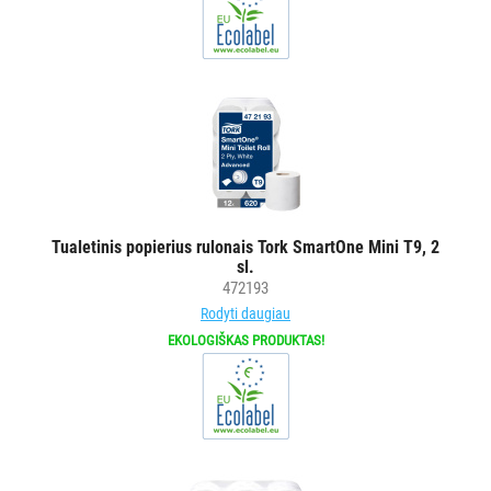
su
purkštukais
Asmens
apsaugos
priemonėms
Kiti
BRITA
PROFESSIONAL
Tualetinis popierius rulonais Tork SmartOne Mini T9, 2
VANDENS
sl.
FILTRAI
472193
Rodyti daugiau
VIENKARTINIAI
EKOLOGIŠKAS PRODUKTAS!
INDAI
STALO
DEKORAVIMO
PRIEMONĖS