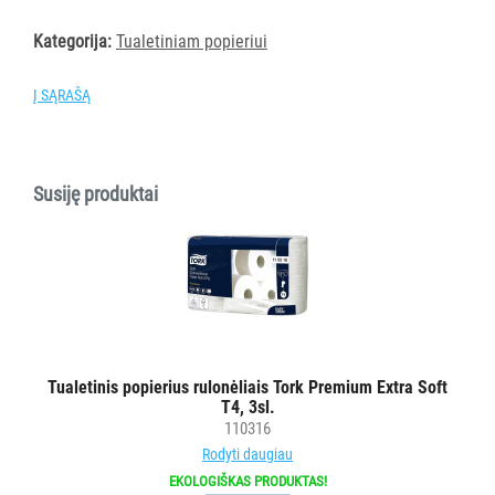
popieriui
Tualetiniam
Kategorija:
Tualetiniam popieriui
popieriui
Pramoniniam
Į SĄRAŠĄ
popieriui
Stalo
servetėlėms
Susiję produktai
Rankų
muilui/rankų
dezinfekcijos
priemonėms/kremams
Veido
servetėlėms
Valymo
Tualetinis popierius rulonėliais Tork Premium Extra Soft
-
T4, 3sl.
dezinfekavimo
110316
priemonėms
Rodyti daugiau
Buteliukai
EKOLOGIŠKAS PRODUKTAS!