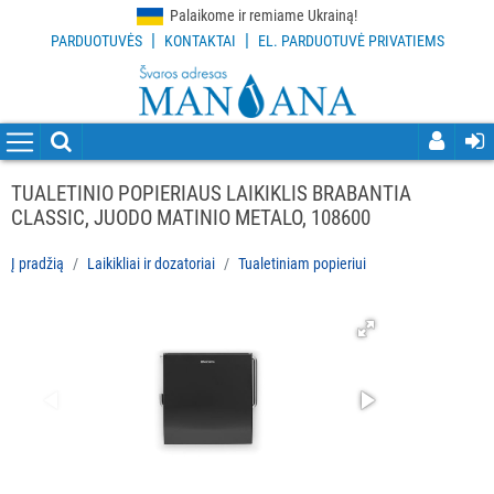
Palaikome ir remiame Ukrainą!
|
|
PARDUOTUVĖS
KONTAKTAI
EL. PARDUOTUVĖ PRIVATIEMS
VISOS
PREKĖS
VALYMO
PRIEMONĖS
TUALETINIO POPIERIAUS LAIKIKLIS BRABANTIA
CLASSIC, JUODO MATINIO METALO, 108600
VALYMO
ĮRANKIAI
Į pradžią
Laikikliai ir dozatoriai
Tualetiniam popieriui
APSAUGOS
PRIEMONĖS
PIRŠTINĖS
HIGIENAI
GRINDŲ
VALYMO