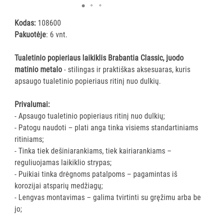
ĮRANGA
Kodas:
108600
Pakuotėje
: 6 vnt.
SKALBIMO
PRIEMONĖS
Tualetinio popieriaus laikiklis Brabantia Classic, juodo
matinio metalo
- stilingas ir praktiškas aksesuaras, kuris
PURVĄ
apsaugo tualetinio popieriaus ritinį nuo dulkių.
SUGERIANTYS
KILIMĖLIAI
Privalumai:
- Apsaugo tualetinio popieriaus ritinį nuo dulkių;
ASMENS
- Patogu naudoti – plati anga tinka visiems standartiniams
HIGIENOS
ritiniams;
PRIEMONĖS
- Tinka tiek dešiniarankiams, tiek kairiarankiams –
reguliuojamas laikiklio strypas;
SLAUGOS
- Puikiai tinka drėgnoms patalpoms – pagamintas iš
PREKĖS
korozijai atsparių medžiagų;
- Lengvas montavimas – galima tvirtinti su gręžimu arba be
KOSMETIKA
jo;
IR