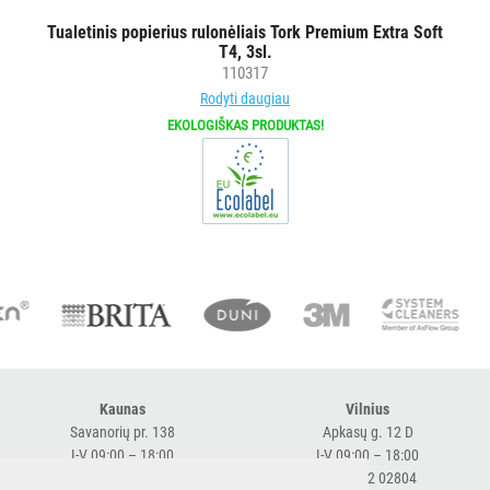
Tualetinis popierius rulonėliais Tork Premium Extra Soft
T4, 3sl.
110317
Rodyti daugiau
EKOLOGIŠKAS PRODUKTAS!
Kaunas
Vilnius
Savanorių pr. 138
Apkasų g. 12 D
I-V 09:00 – 18:00
I-V 09:00 – 18:00
+370 616 98170
+370 682 02804