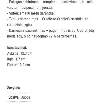
- Patogus kabinimas – komplekte montavimo instrukcija,
AKSESUARAI
varžtai ir dvipusė lipni juosta;
VIEŠBUČIAMS
- Suteikiama10 metų garantija;
- Tvarus sprendimas – Cradle-to-Cradle® sertifikatas
ĮRANGA
(bronzinis lygis);
MAISTO
- Darnesnis pasirinkimas – pagamintas iš 39 % perdirbtų
PRAMONEI
medžiagų, o po naudojimo 79 % perdirbamas.
POPIERIUS
Išmatavimai:
IR
Aukštis: 12,3 cm
JO
Ilgis: 1,7 cm
GAMINIAI
Plotis: 13,2 cm
LAIKIKLIAI
IR
DOZATORIAI
Savybės
Visi
Spalva
Juoda
Rankšluostiniam