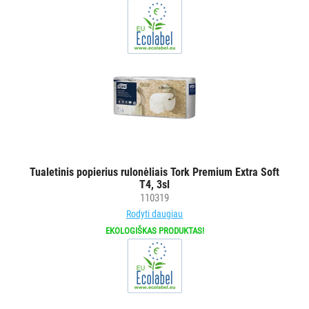
su
purkštukais
Asmens
apsaugos
priemonėms
Kiti
BRITA
PROFESSIONAL
VANDENS
Tualetinis popierius rulonėliais Tork Premium Extra Soft
FILTRAI
T4, 3sl
110319
VIENKARTINIAI
Rodyti daugiau
INDAI
EKOLOGIŠKAS PRODUKTAS!
STALO
DEKORAVIMO
PRIEMONĖS