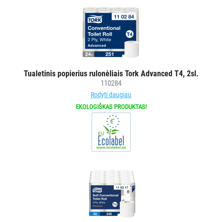
ŠIUKŠLIŲ
DĖŽĖS
IR
MAIŠAI
KITOS
Tualetinis popierius rulonėliais Tork Advanced T4, 2sl.
110284
PREKĖS
Rodyti daugiau
EKOLOGIŠKAS PRODUKTAS!