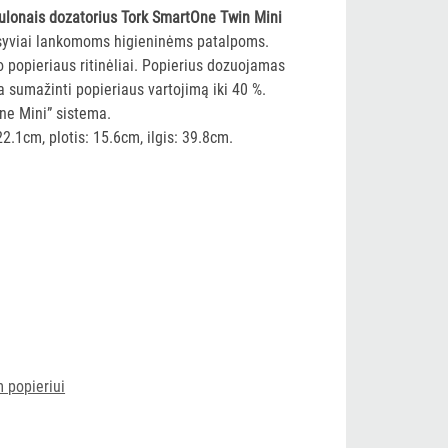
rulonais dozatorius Tork SmartOne Twin Mini
syviai lankomoms higieninėms patalpoms.
o popieriaus ritinėliai. Popierius dozuojamas
da sumažinti popieriaus vartojimą iki 40 %.
e Mini” sistema.
2.1cm, plotis: 15.6cm, ilgis: 39.8cm.
 popieriui