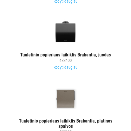
Rodyti daugiau
ŠIUKŠLIŲ
DĖŽĖS
IR
MAIŠAI
KITOS
PREKĖS
Tualetinio popieriaus laikiklis Brabantia, juodas
483400
Rodyti daugiau
Tualetinio popieriaus laikiklis Brabantia, platinos
spalvos