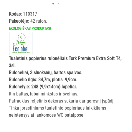
ĮRANGA
Kodas:
110317
Pakuotėje
: 42 rulon.
SKALBIMO
PRIEMONĖS
EKOLOGIŠKAS PRODUKTAS!
PURVĄ
SUGERIANTYS
KILIMĖLIAI
Tualetinis popierius rulonėliais Tork Premium Extra Soft T4,
3sl.
ASMENS
Rulonėliai, 3 sluoksnių, baltos spalvos.
HIGIENOS
Rulonėlio ilgis: 34,7m, plotis: 9,9cm.
PRIEMONĖS
Rulonėlyje: 248 (9,9x14cm) lapeliai.
Itin baltas, labai minkštas ir švelnus.
SLAUGOS
Patrauklus reljefinis dekoras sukuria dar geresnį įspūdį.
PREKĖS
Tinka įprastiniams tualetinio popieriaus laikikliams
neintensyviai lankomose WC patalpose.
KOSMETIKA
IR