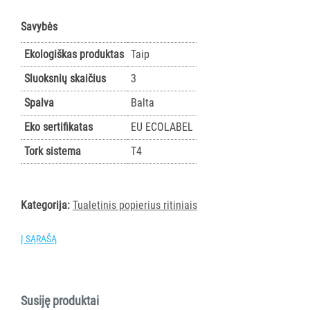
AKSESUARAI
Savybės
VIEŠBUČIAMS
Ekologiškas produktas
Taip
ĮRANGA
MAISTO
Sluoksnių skaičius
3
PRAMONEI
Spalva
Balta
Eko sertifikatas
EU ECOLABEL
POPIERIUS
IR
Tork sistema
T4
JO
GAMINIAI
Kategorija:
Tualetinis popierius ritiniais
Visi
TORK
Į SĄRAŠĄ
Visi
Rankšluostinis
popierius
rulonais
Susiję produktai