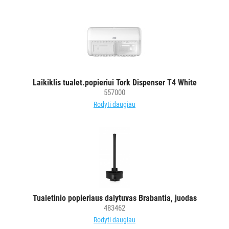
Rankšluostinis
popierius
servetėlėmis
Tualetinis
popierius
ritiniais
Laikiklis tualet.popieriui Tork Dispenser T4 White
Tualetinis
557000
popierius
Rodyti daugiau
lapeliais
Popierinės
šluostės
pramonei
Neaustinės
medžiagos
šluostės
Tualetinio popieriaus dalytuvas Brabantia, juodas
Veido
483462
servetėlės
Rodyti daugiau
Paklojimo