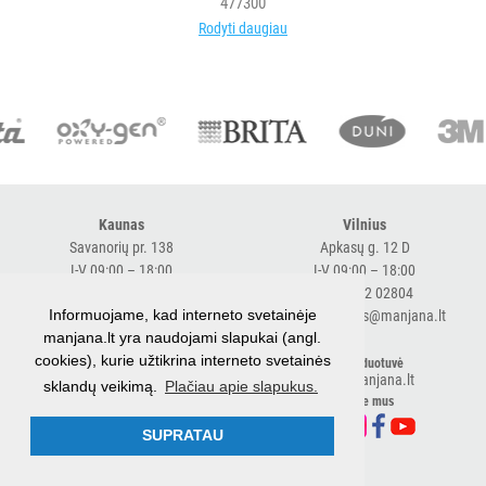
477300
Rodyti daugiau
Kaunas
Vilnius
Savanorių pr. 138
Apkasų g. 12 D
I-V 09:00 – 18:00
I-V 09:00 – 18:00
+370 616 98170
+370 682 02804
Informuojame, kad interneto svetainėje
expresskaunas@manjana.lt
expressvilnius@manjana.lt
manjana.lt yra naudojami slapukai (angl.
cookies), kurie užtikrina interneto svetainės
Klaipėda
El. parduotuvė
shop.manjana.lt
sklandų veikimą.
Plačiau apie slapukus.
Baltijos pr. 26 B
Sekite mus
I-V 09:00 – 18:00
+370 616 76501
SUPRATAU
expressklaipeda@manjana.lt