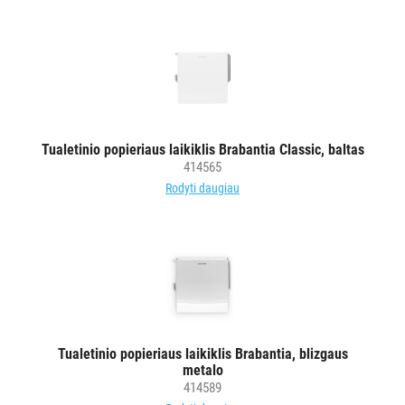
popierius
Kiti
LAIKIKLIAI
IR
DOZATORIAI
Tualetinio popieriaus laikiklis Brabantia Classic, baltas
BRITA
414565
PROFESSIONAL
Rodyti daugiau
VANDENS
FILTRAI
VIENKARTINIAI
INDAI
STALO
Tualetinio popieriaus laikiklis Brabantia, blizgaus
DEKORAVIMO
metalo
PRIEMONĖS
414589