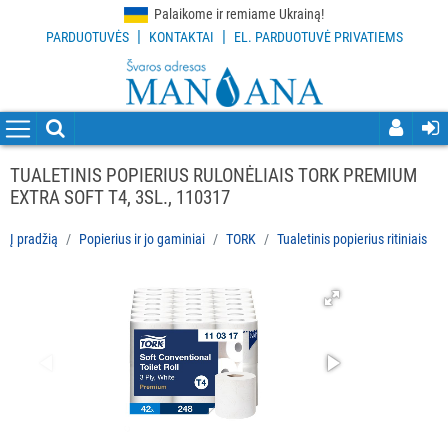
Palaikome ir remiame Ukrainą!
|
|
PARDUOTUVĖS
KONTAKTAI
EL. PARDUOTUVĖ PRIVATIEMS
VISOS
PREKĖS
VALYMO
PRIEMONĖS
TUALETINIS POPIERIUS RULONĖLIAIS TORK PREMIUM
EXTRA SOFT T4, 3SL., 110317
VALYMO
ĮRANKIAI
Į pradžią
Popierius ir jo gaminiai
TORK
Tualetinis popierius ritiniais
APSAUGOS
PRIEMONĖS
PIRŠTINĖS
HIGIENAI
GRINDŲ
VALYMO